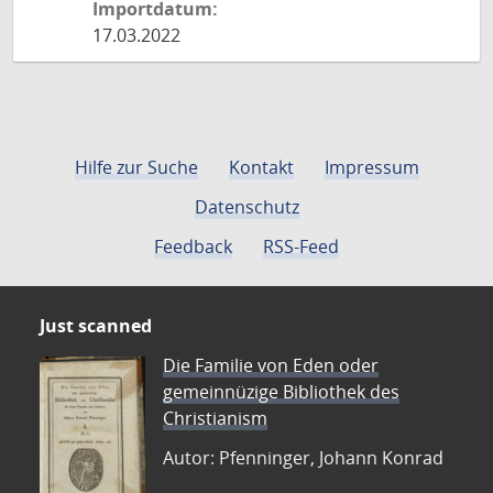
Importdatum:
17.03.2022
Hilfe zur Suche
Kontakt
Impressum
Datenschutz
Feedback
RSS-Feed
Just scanned
Die Familie von Eden oder
gemeinnüzige Bibliothek des
Christianism
Autor: Pfenninger, Johann Konrad