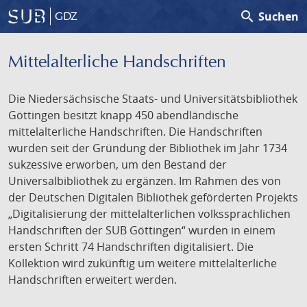
search
Suchen
GDZ
Mittelalterliche Handschriften
Die Niedersächsische Staats- und Universitätsbibliothek
Göttingen besitzt knapp 450 abendländische
mittelalterliche Handschriften. Die Handschriften
wurden seit der Gründung der Bibliothek im Jahr 1734
sukzessive erworben, um den Bestand der
Universalbibliothek zu ergänzen. Im Rahmen des von
der Deutschen Digitalen Bibliothek geförderten Projekts
„Digitalisierung der mittelalterlichen volkssprachlichen
Handschriften der SUB Göttingen“ wurden in einem
ersten Schritt 74 Handschriften digitalisiert. Die
Kollektion wird zukünftig um weitere mittelalterliche
Handschriften erweitert werden.