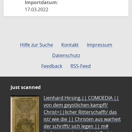
Importdatum:
17.03.2022
Hilfe zur Suche
Kontakt
Impressum
Datenschutz
Feedback
RSS-Feed
Just scanned
Lienhard Hirsing.|| COMOEDIA ||
von dem geystlichen kampff/
Christ=||licher Ritterschafft/ das
ist/ wie die || Christen aus warheit
der schrifft/ sich legen || m#