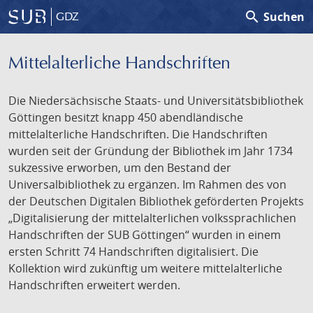
search
Suchen
GDZ
Mittelalterliche Handschriften
Die Niedersächsische Staats- und Universitätsbibliothek
Göttingen besitzt knapp 450 abendländische
mittelalterliche Handschriften. Die Handschriften
wurden seit der Gründung der Bibliothek im Jahr 1734
sukzessive erworben, um den Bestand der
Universalbibliothek zu ergänzen. Im Rahmen des von
der Deutschen Digitalen Bibliothek geförderten Projekts
„Digitalisierung der mittelalterlichen volkssprachlichen
Handschriften der SUB Göttingen“ wurden in einem
ersten Schritt 74 Handschriften digitalisiert. Die
Kollektion wird zukünftig um weitere mittelalterliche
Handschriften erweitert werden.