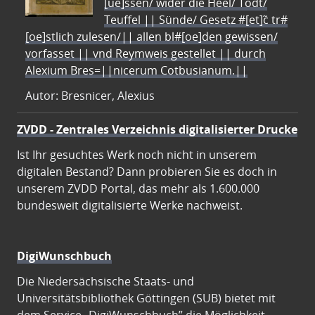
[ue]ssen/ wider die Heel/ Todt/
Teuffel || Sünde/ Gesetz #[et]c̃ tr#
[oe]stlich zulesen/|| allen bl#[oe]den gewissen/
vorfasset || vnd Reymweis gestellet || durch
Alexium Bres=||nicerum Cotbusianum.||
Autor: Bresnicer, Alexius
ZVDD - Zentrales Verzeichnis digitalisierter Drucke
Ist Ihr gesuchtes Werk noch nicht in unserem
digitalen Bestand? Dann probieren Sie es doch in
unserem ZVDD Portal, das mehr als 1.600.000
bundesweit digitalisierte Werke nachweist.
DigiWunschbuch
Die Niedersächsische Staats- und
Universitätsbibliothek Göttingen (SUB) bietet mit