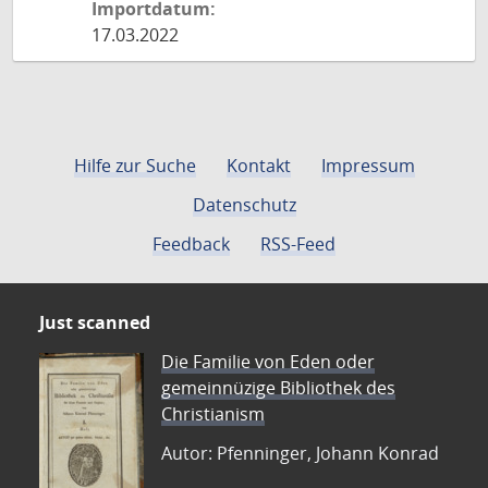
Importdatum:
17.03.2022
Hilfe zur Suche
Kontakt
Impressum
Datenschutz
Feedback
RSS-Feed
Just scanned
Die Familie von Eden oder
gemeinnüzige Bibliothek des
Christianism
Autor: Pfenninger, Johann Konrad