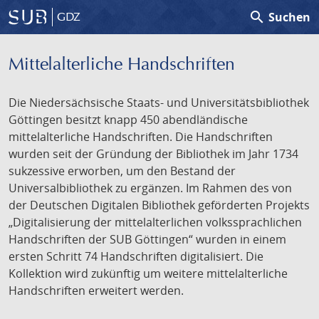
search
Suchen
GDZ
Mittelalterliche Handschriften
Die Niedersächsische Staats- und Universitätsbibliothek
Göttingen besitzt knapp 450 abendländische
mittelalterliche Handschriften. Die Handschriften
wurden seit der Gründung der Bibliothek im Jahr 1734
sukzessive erworben, um den Bestand der
Universalbibliothek zu ergänzen. Im Rahmen des von
der Deutschen Digitalen Bibliothek geförderten Projekts
„Digitalisierung der mittelalterlichen volkssprachlichen
Handschriften der SUB Göttingen“ wurden in einem
ersten Schritt 74 Handschriften digitalisiert. Die
Kollektion wird zukünftig um weitere mittelalterliche
Handschriften erweitert werden.