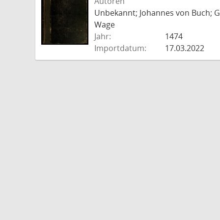
Autoren
Unbekannt; Johannes von Buch; Go
Wage
Jahr:
1474
Importdatum:
17.03.2022