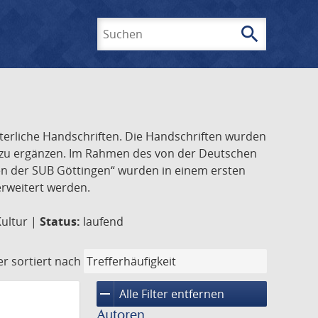
search
Suchen
lterliche Handschriften. Die Handschriften wurden
k zu ergänzen. Im Rahmen des von der Deutschen
ften der SUB Göttingen“ wurden in einem ersten
 erweitert werden.
Kultur |
Status:
laufend
er
sortiert nach
remove
Alle Filter entfernen
Autoren