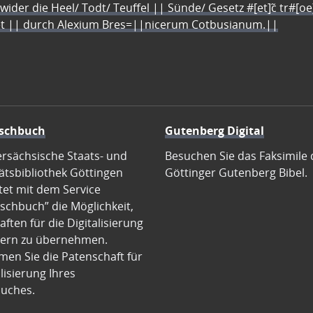
 wider die Heel/ Todt/ Teuffel || Sünde/ Gesetz #[et]c̃ tr#[o
let || durch Alexium Bres=||nicerum Cotbusianum.||
schbuch
Gutenberg Digital
ersächsische Staats- und
Besuchen Sie das Faksimile 
ätsbibliothek Göttingen
Göttinger Gutenberg Bibel.
tet mit dem Service
schbuch” die Möglichkeit,
ften für die Digitalisierung
ern zu übernehmen.
en Sie die Patenschaft für
alisierung Ihres
uches.