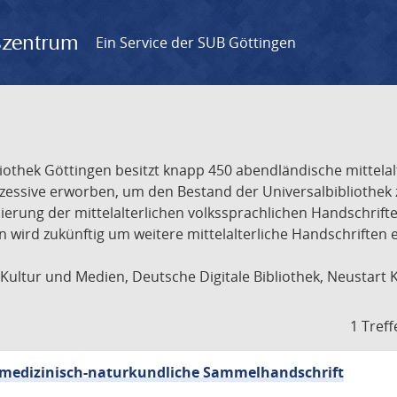
gszentrum
Ein Service der SUB Göttingen
liothek Göttingen besitzt knapp 450 abendländische mittela
ukzessive erworben, um den Bestand der Universalbibliothe
lisierung der mittelalterlichen volkssprachlichen Handschri
ion wird zukünftig um weitere mittelalterliche Handschriften
ultur und Medien, Deutsche Digitale Bibliothek, Neustart 
1 Treff
sch-medizinisch-naturkundliche Sammelhandschrift