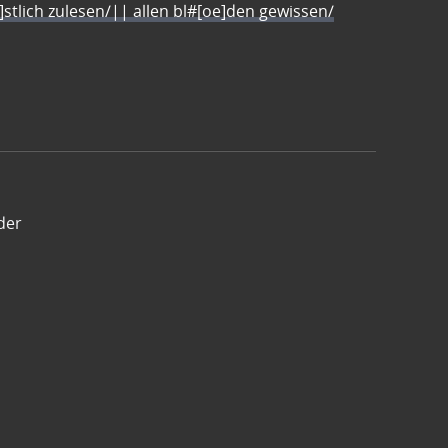
e]stlich zulesen/|| allen bl#[oe]den gewissen/
der