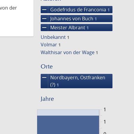
 von der
remove
Godefridus de Franconia
1
remove
Johannes von Buch
1
remove
Meister Albrant
1
Unbekannt
1
Volmar
1
Walthisar von der Wage
1
Orte
remove
Nordbayern, Ostfranken
(?)
1
Jahre
1
1