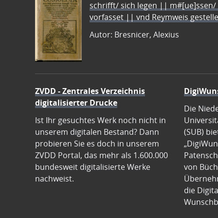
schrifft/ sich legen || m#[ue]ssen/
vorfasset || vnd Reymweis gestel
Autor: Bresnicer, Alexius
ZVDD - Zentrales Verzeichnis
DigiWun
digitalisierter Drucke
Die Nied
Ist Ihr gesuchtes Werk noch nicht in
Universit
unserem digitalen Bestand? Dann
(SUB) bie
probieren Sie es doch in unserem
„DigiWun
ZVDD Portal, das mehr als 1.600.000
Patenscha
bundesweit digitalisierte Werke
von Büch
nachweist.
Übernehm
die Digit
Wunschb