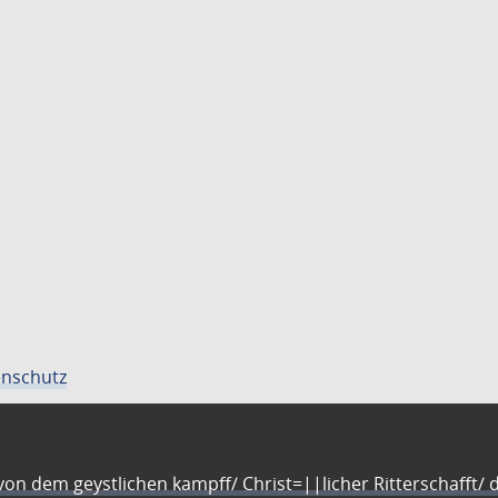
nschutz
n dem geystlichen kampff/ Christ=||licher Ritterschafft/ da