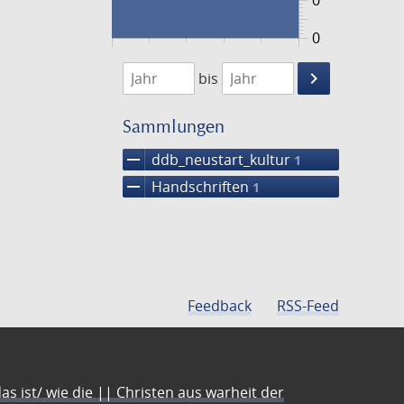
0
0
1474
1475
keyboard_arrow_right
bis
Suche
einschränke
Sammlungen
remove
ddb_neustart_kultur
1
remove
Handschriften
1
Feedback
RSS-Feed
s ist/ wie die || Christen aus warheit der