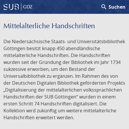
search
Suchen
GDZ
Mittelalterliche Handschriften
Die Niedersächsische Staats- und Universitätsbibliothek
Göttingen besitzt knapp 450 abendländische
mittelalterliche Handschriften. Die Handschriften
wurden seit der Gründung der Bibliothek im Jahr 1734
sukzessive erworben, um den Bestand der
Universalbibliothek zu ergänzen. Im Rahmen des von
der Deutschen Digitalen Bibliothek geförderten Projekts
„Digitalisierung der mittelalterlichen volkssprachlichen
Handschriften der SUB Göttingen“ wurden in einem
ersten Schritt 74 Handschriften digitalisiert. Die
Kollektion wird zukünftig um weitere mittelalterliche
Handschriften erweitert werden.