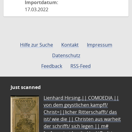
Importdatum:
17.03.2022
Hilfe zur Suche
Kontakt
Impressum
Datenschutz
Feedback
RSS-Feed
Just scanned
Lienhard Hirsing.|| COMOEDIA ||
von dem geystlichen kampff/
Christ=||licher Ritterschafft/ das
ist/ wie die || Christen aus warheit
der schrifft/ sich legen || m#