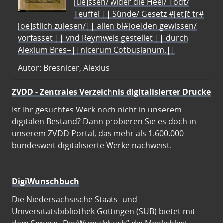
[ue]ssen/ wider die Heel/ Todt/
Teuffel || Sünde/ Gesetz #[et]c̃ tr#
[oe]stlich zulesen/|| allen bl#[oe]den gewissen/
vorfasset || vnd Reymweis gestellet || durch
Alexium Bres=||nicerum Cotbusianum.||
Autor: Bresnicer, Alexius
ZVDD - Zentrales Verzeichnis digitalisierter Drucke
Ist Ihr gesuchtes Werk noch nicht in unserem
digitalen Bestand? Dann probieren Sie es doch in
unserem ZVDD Portal, das mehr als 1.600.000
bundesweit digitalisierte Werke nachweist.
DigiWunschbuch
Die Niedersächsische Staats- und
Universitätsbibliothek Göttingen (SUB) bietet mit