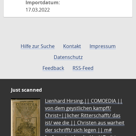
Importdatum:
17.03.2022
Hilfe zur Suche
Kontakt
Impressum
Datenschutz
Feedback
RSS-Feed
Just scanned
Lienhard Hirsing.|| COMOEDIA ||
von dem geystlichen kampff/
Christ=||licher Ritterschafft/ das
ist/ wie die || Christen aus warheit
der schrifft/ sich legen || m#