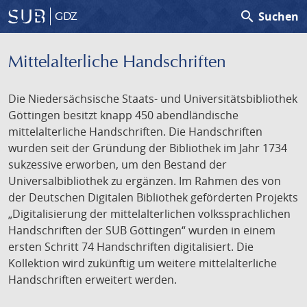
search
Suchen
GDZ
Mittelalterliche Handschriften
Die Niedersächsische Staats- und Universitätsbibliothek
Göttingen besitzt knapp 450 abendländische
mittelalterliche Handschriften. Die Handschriften
wurden seit der Gründung der Bibliothek im Jahr 1734
sukzessive erworben, um den Bestand der
Universalbibliothek zu ergänzen. Im Rahmen des von
der Deutschen Digitalen Bibliothek geförderten Projekts
„Digitalisierung der mittelalterlichen volkssprachlichen
Handschriften der SUB Göttingen“ wurden in einem
ersten Schritt 74 Handschriften digitalisiert. Die
Kollektion wird zukünftig um weitere mittelalterliche
Handschriften erweitert werden.