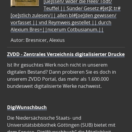
[ue]ssen/ wider die Heel/ Todt/
Teuffel || Sünde/ Gesetz #[et]c̃ tr#
[oe]stlich zulesen/|| allen bl#[oe]den gewissen/
vorfasset || vnd Reymweis gestellet || durch
Alexium Bres=||nicerum Cotbusianum.||
Autor: Bresnicer, Alexius
ZVDD - Zentrales Verzeichnis digitalisierter Drucke
Ist Ihr gesuchtes Werk noch nicht in unserem
digitalen Bestand? Dann probieren Sie es doch in
unserem ZVDD Portal, das mehr als 1.600.000
bundesweit digitalisierte Werke nachweist.
DigiWunschbuch
Die Niedersächsische Staats- und
Universitätsbibliothek Göttingen (SUB) bietet mit