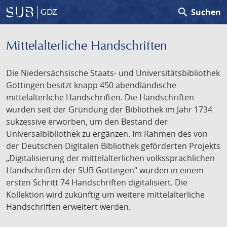
search
Suchen
GDZ
Mittelalterliche Handschriften
Die Niedersächsische Staats- und Universitätsbibliothek
Göttingen besitzt knapp 450 abendländische
mittelalterliche Handschriften. Die Handschriften
wurden seit der Gründung der Bibliothek im Jahr 1734
sukzessive erworben, um den Bestand der
Universalbibliothek zu ergänzen. Im Rahmen des von
der Deutschen Digitalen Bibliothek geförderten Projekts
„Digitalisierung der mittelalterlichen volkssprachlichen
Handschriften der SUB Göttingen“ wurden in einem
ersten Schritt 74 Handschriften digitalisiert. Die
Kollektion wird zukünftig um weitere mittelalterliche
Handschriften erweitert werden.