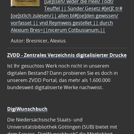
[ue]ssen/ wider die Heel/ Todt/
Teuffel || Sünde/ Gesetz #[et]c̃ tr#
[oe]stlich zulesen/|| allen bl#[oe]den gewissen/
vorfasset || vnd Reymweis gestellet || durch
Alexium Bres=||nicerum Cotbusianum.||
Autor: Bresnicer, Alexius
ZVDD - Zentrales Verzeichnis digitalisierter Drucke
Ist Ihr gesuchtes Werk noch nicht in unserem
digitalen Bestand? Dann probieren Sie es doch in
unserem ZVDD Portal, das mehr als 1.600.000
bundesweit digitalisierte Werke nachweist.
DigiWunschbuch
Die Niedersächsische Staats- und
Universitätsbibliothek Göttingen (SUB) bietet mit