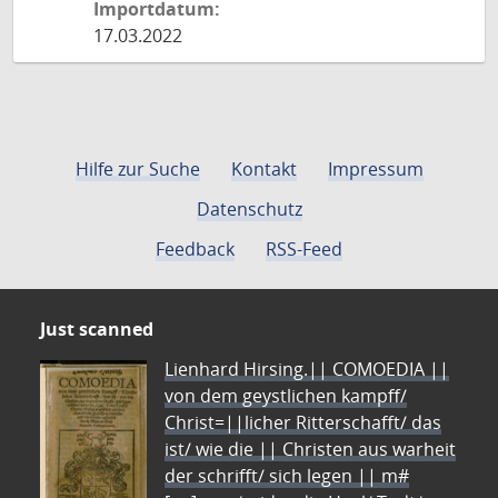
Importdatum:
17.03.2022
Hilfe zur Suche
Kontakt
Impressum
Datenschutz
Feedback
RSS-Feed
Just scanned
Lienhard Hirsing.|| COMOEDIA ||
von dem geystlichen kampff/
Christ=||licher Ritterschafft/ das
ist/ wie die || Christen aus warheit
der schrifft/ sich legen || m#