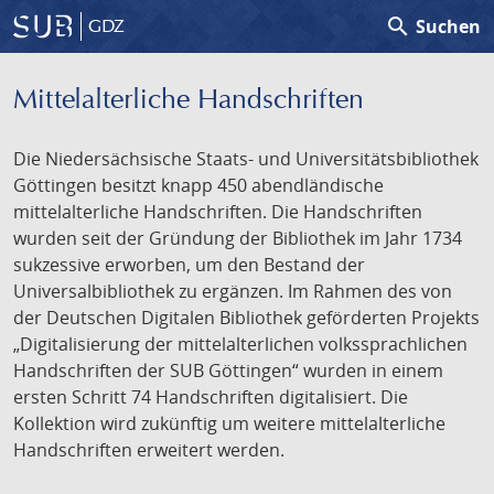
search
Suchen
GDZ
Mittelalterliche Handschriften
Die Niedersächsische Staats- und Universitätsbibliothek
Göttingen besitzt knapp 450 abendländische
mittelalterliche Handschriften. Die Handschriften
wurden seit der Gründung der Bibliothek im Jahr 1734
sukzessive erworben, um den Bestand der
Universalbibliothek zu ergänzen. Im Rahmen des von
der Deutschen Digitalen Bibliothek geförderten Projekts
„Digitalisierung der mittelalterlichen volkssprachlichen
Handschriften der SUB Göttingen“ wurden in einem
ersten Schritt 74 Handschriften digitalisiert. Die
Kollektion wird zukünftig um weitere mittelalterliche
Handschriften erweitert werden.