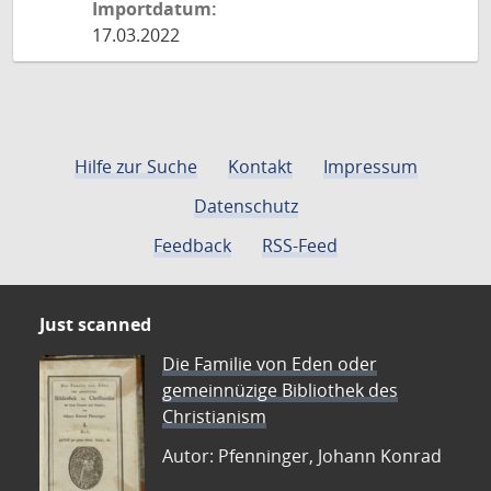
Importdatum:
17.03.2022
Hilfe zur Suche
Kontakt
Impressum
Datenschutz
Feedback
RSS-Feed
Just scanned
Die Familie von Eden oder
gemeinnüzige Bibliothek des
Christianism
Autor: Pfenninger, Johann Konrad