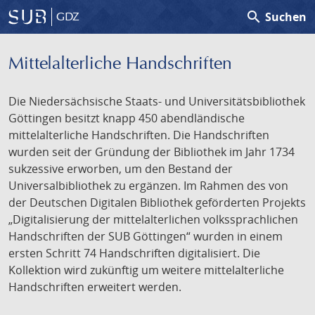
search
Suchen
GDZ
Mittelalterliche Handschriften
Die Niedersächsische Staats- und Universitätsbibliothek
Göttingen besitzt knapp 450 abendländische
mittelalterliche Handschriften. Die Handschriften
wurden seit der Gründung der Bibliothek im Jahr 1734
sukzessive erworben, um den Bestand der
Universalbibliothek zu ergänzen. Im Rahmen des von
der Deutschen Digitalen Bibliothek geförderten Projekts
„Digitalisierung der mittelalterlichen volkssprachlichen
Handschriften der SUB Göttingen“ wurden in einem
ersten Schritt 74 Handschriften digitalisiert. Die
Kollektion wird zukünftig um weitere mittelalterliche
Handschriften erweitert werden.