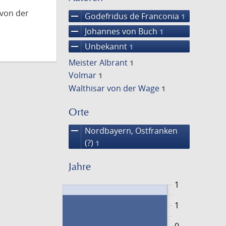
 von der
remove
Godefridus de Franconia
1
remove
Johannes von Buch
1
remove
Unbekannt
1
Meister Albrant
1
Volmar
1
Walthisar von der Wage
1
Orte
remove
Nordbayern, Ostfranken
(?)
1
Jahre
1
1