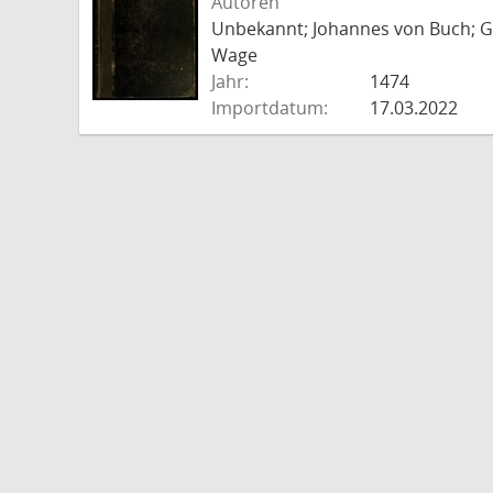
Autoren
Unbekannt; Johannes von Buch; Go
Wage
Jahr:
1474
Importdatum:
17.03.2022