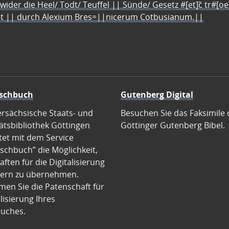
 wider die Heel/ Todt/ Teuffel || Sünde/ Gesetz #[et]c̃ tr#[o
let || durch Alexium Bres=||nicerum Cotbusianum.||
schbuch
Gutenberg Digital
ersächsische Staats- und
Besuchen Sie das Faksimile 
ätsbibliothek Göttingen
Göttinger Gutenberg Bibel.
tet mit dem Service
schbuch” die Möglichkeit,
ften für die Digitalisierung
ern zu übernehmen.
en Sie die Patenschaft für
alisierung Ihres
uches.