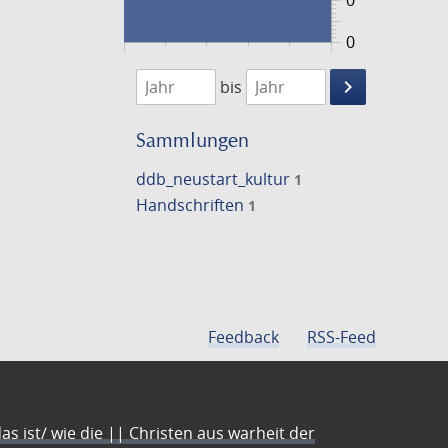
0
0
1474
1475
keyboard_arrow_right
bis
Suche
einschränke
Sammlungen
ddb_neustart_kultur
1
Handschriften
1
Feedback
RSS-Feed
s ist/ wie die || Christen aus warheit der