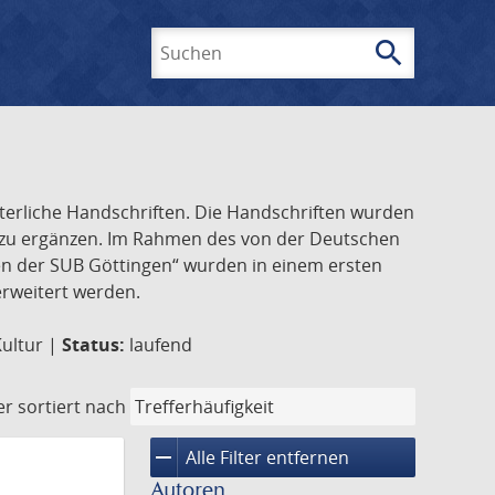
search
Suchen
lterliche Handschriften. Die Handschriften wurden
k zu ergänzen. Im Rahmen des von der Deutschen
ften der SUB Göttingen“ wurden in einem ersten
 erweitert werden.
Kultur |
Status:
laufend
er
sortiert nach
remove
Alle Filter entfernen
Autoren