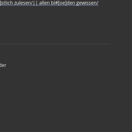
e]stlich zulesen/|| allen bl#[oe]den gewissen/
der