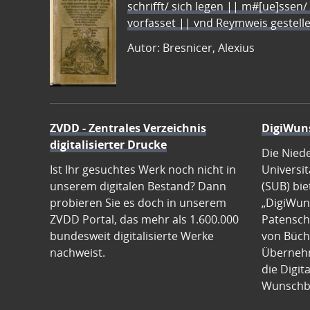
schrifft/ sich legen || m#[ue]ssen/
vorfasset || vnd Reymweis gestel
Autor: Bresnicer, Alexius
ZVDD - Zentrales Verzeichnis
DigiWun
digitalisierter Drucke
Die Nied
Ist Ihr gesuchtes Werk noch nicht in
Universit
unserem digitalen Bestand? Dann
(SUB) bie
probieren Sie es doch in unserem
„DigiWun
ZVDD Portal, das mehr als 1.600.000
Patenscha
bundesweit digitalisierte Werke
von Büch
nachweist.
Übernehm
die Digit
Wunschb