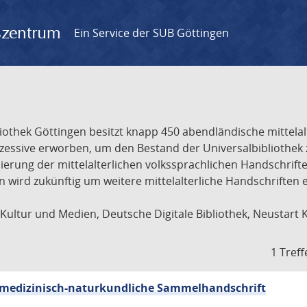
gszentrum
Ein Service der SUB Göttingen
liothek Göttingen besitzt knapp 450 abendländische mittela
ukzessive erworben, um den Bestand der Universalbibliothe
lisierung der mittelalterlichen volkssprachlichen Handschri
ion wird zukünftig um weitere mittelalterliche Handschriften
ultur und Medien, Deutsche Digitale Bibliothek, Neustart 
1 Treff
sch-medizinisch-naturkundliche Sammelhandschrift