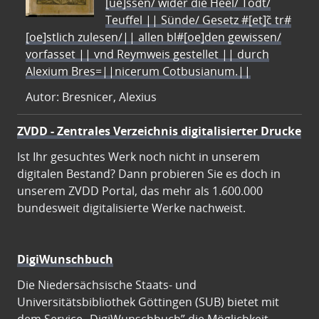
[ue]ssen/ wider die Heel/ Todt/
Teuffel || Sünde/ Gesetz #[et]c̃ tr#
[oe]stlich zulesen/|| allen bl#[oe]den gewissen/
vorfasset || vnd Reymweis gestellet || durch
Alexium Bres=||nicerum Cotbusianum.||
Autor: Bresnicer, Alexius
ZVDD - Zentrales Verzeichnis digitalisierter Drucke
Ist Ihr gesuchtes Werk noch nicht in unserem
digitalen Bestand? Dann probieren Sie es doch in
unserem ZVDD Portal, das mehr als 1.600.000
bundesweit digitalisierte Werke nachweist.
DigiWunschbuch
Die Niedersächsische Staats- und
Universitätsbibliothek Göttingen (SUB) bietet mit