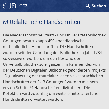
search
Suchen
GDZ
Mittelalterliche Handschriften
Die Niedersächsische Staats- und Universitätsbibliothek
Göttingen besitzt knapp 450 abendländische
mittelalterliche Handschriften. Die Handschriften
wurden seit der Gründung der Bibliothek im Jahr 1734
sukzessive erworben, um den Bestand der
Universalbibliothek zu ergänzen. Im Rahmen des von
der Deutschen Digitalen Bibliothek geförderten Projekts
„Digitalisierung der mittelalterlichen volkssprachlichen
Handschriften der SUB Göttingen“ wurden in einem
ersten Schritt 74 Handschriften digitalisiert. Die
Kollektion wird zukünftig um weitere mittelalterliche
Handschriften erweitert werden.