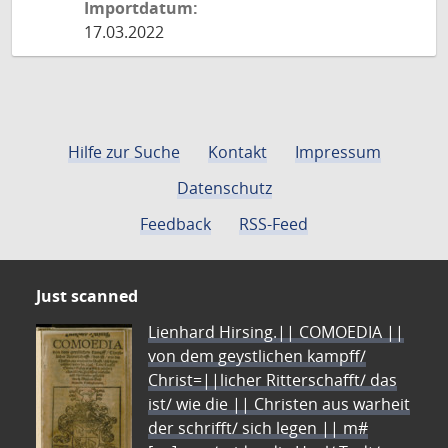
Importdatum:
17.03.2022
Hilfe zur Suche
Kontakt
Impressum
Datenschutz
Feedback
RSS-Feed
Just scanned
Lienhard Hirsing.|| COMOEDIA ||
von dem geystlichen kampff/
Christ=||licher Ritterschafft/ das
ist/ wie die || Christen aus warheit
der schrifft/ sich legen || m#