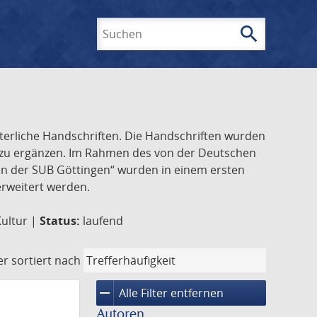
search
Suchen
lterliche Handschriften. Die Handschriften wurden
k zu ergänzen. Im Rahmen des von der Deutschen
ften der SUB Göttingen“ wurden in einem ersten
 erweitert werden.
Kultur |
Status:
laufend
er
sortiert nach
remove
Alle Filter entfernen
Autoren