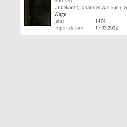
Autoren
Unbekannt; Johannes von Buch; Go
Wage
Jahr:
1474
Importdatum:
17.03.2022