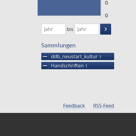
0
0
1474
1475
keyboard_arrow_right
bis
Suche
einschränke
Sammlungen
remove
ddb_neustart_kultur
1
remove
Handschriften
1
Feedback
RSS-Feed