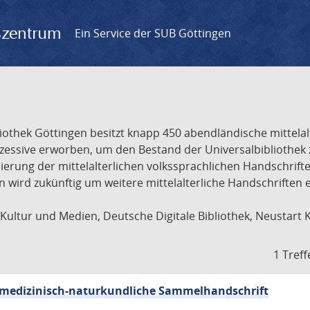
gszentrum
Ein Service der SUB Göttingen
liothek Göttingen besitzt knapp 450 abendländische mittela
ukzessive erworben, um den Bestand der Universalbibliothe
lisierung der mittelalterlichen volkssprachlichen Handschri
ion wird zukünftig um weitere mittelalterliche Handschriften
ultur und Medien, Deutsche Digitale Bibliothek, Neustart 
1 Treff
sch-medizinisch-naturkundliche Sammelhandschrift