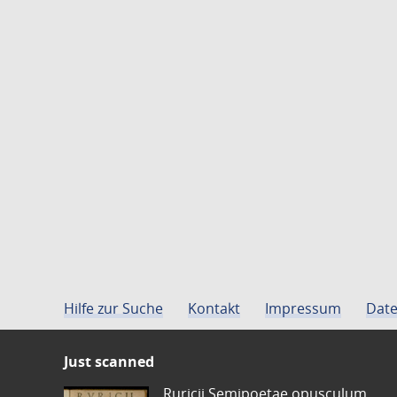
Hilfe zur Suche
Kontakt
Impressum
Date
Just scanned
Ruricii Semipoetae opusculum