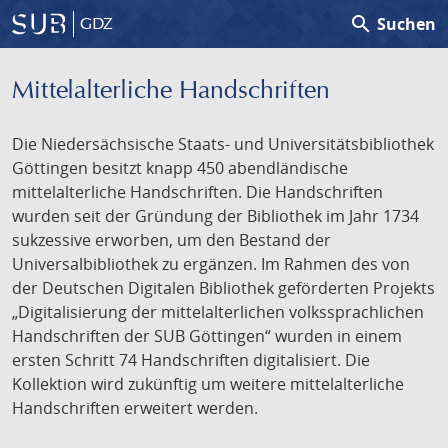
search
Suchen
GDZ
Mittelalterliche Handschriften
Die Niedersächsische Staats- und Universitätsbibliothek
Göttingen besitzt knapp 450 abendländische
mittelalterliche Handschriften. Die Handschriften
wurden seit der Gründung der Bibliothek im Jahr 1734
sukzessive erworben, um den Bestand der
Universalbibliothek zu ergänzen. Im Rahmen des von
der Deutschen Digitalen Bibliothek geförderten Projekts
„Digitalisierung der mittelalterlichen volkssprachlichen
Handschriften der SUB Göttingen“ wurden in einem
ersten Schritt 74 Handschriften digitalisiert. Die
Kollektion wird zukünftig um weitere mittelalterliche
Handschriften erweitert werden.