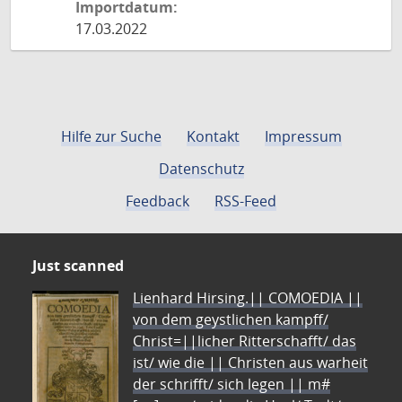
Importdatum:
17.03.2022
Hilfe zur Suche
Kontakt
Impressum
Datenschutz
Feedback
RSS-Feed
Just scanned
Lienhard Hirsing.|| COMOEDIA ||
von dem geystlichen kampff/
Christ=||licher Ritterschafft/ das
ist/ wie die || Christen aus warheit
der schrifft/ sich legen || m#