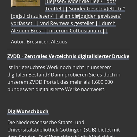
[ue]ssen/ wider die Heel/ Todt/
Teuffel || Sünde/ Gesetz #[et]c̃ tr#
[oe]stlich zulesen/|| allen bl#[oe]den gewissen/
vorfasset || vnd Reymweis gestellet || durch
Alexium Bres=||nicerum Cotbusianum.||
Autor: Bresnicer, Alexius
ZVDD - Zentrales Verzeichnis digitalisierter Drucke
Ist Ihr gesuchtes Werk noch nicht in unserem
digitalen Bestand? Dann probieren Sie es doch in
unserem ZVDD Portal, das mehr als 1.600.000
bundesweit digitalisierte Werke nachweist.
DigiWunschbuch
Die Niedersächsische Staats- und
Universitätsbibliothek Göttingen (SUB) bietet mit