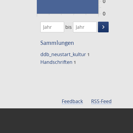
0
0
1474
1475
keyboard_arrow_right
bis
Suche
einschränke
Sammlungen
ddb_neustart_kultur
1
Handschriften
1
Feedback
RSS-Feed