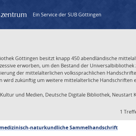
gszentrum
Ein Service der SUB Göttingen
liothek Göttingen besitzt knapp 450 abendländische mittela
ukzessive erworben, um den Bestand der Universalbibliothe
lisierung der mittelalterlichen volkssprachlichen Handschri
ion wird zukünftig um weitere mittelalterliche Handschriften
ultur und Medien, Deutsche Digitale Bibliothek, Neustart 
1 Treff
sch-medizinisch-naturkundliche Sammelhandschrift