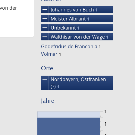
 von der
remove
Johannes von Buch
1
remove
Meister Albrant
1
remove
Unbekannt
1
remove
Walthisar von der Wage
1
Godefridus de Franconia
1
Volmar
1
Orte
remove
Nordbayern, Ostfranken
(?)
1
Jahre
1
1