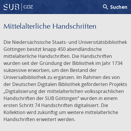
search
Suchen
GDZ
Mittelalterliche Handschriften
Die Niedersächsische Staats- und Universitätsbibliothek
Göttingen besitzt knapp 450 abendländische
mittelalterliche Handschriften. Die Handschriften
wurden seit der Gründung der Bibliothek im Jahr 1734
sukzessive erworben, um den Bestand der
Universalbibliothek zu ergänzen. Im Rahmen des von
der Deutschen Digitalen Bibliothek geförderten Projekts
„Digitalisierung der mittelalterlichen volkssprachlichen
Handschriften der SUB Göttingen“ wurden in einem
ersten Schritt 74 Handschriften digitalisiert. Die
Kollektion wird zukünftig um weitere mittelalterliche
Handschriften erweitert werden.