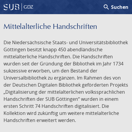
search
Suchen
GDZ
Mittelalterliche Handschriften
Die Niedersächsische Staats- und Universitätsbibliothek
Göttingen besitzt knapp 450 abendländische
mittelalterliche Handschriften. Die Handschriften
wurden seit der Gründung der Bibliothek im Jahr 1734
sukzessive erworben, um den Bestand der
Universalbibliothek zu ergänzen. Im Rahmen des von
der Deutschen Digitalen Bibliothek geförderten Projekts
„Digitalisierung der mittelalterlichen volkssprachlichen
Handschriften der SUB Göttingen“ wurden in einem
ersten Schritt 74 Handschriften digitalisiert. Die
Kollektion wird zukünftig um weitere mittelalterliche
Handschriften erweitert werden.