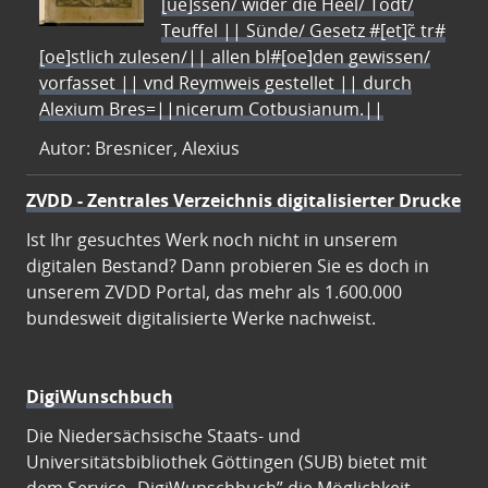
[ue]ssen/ wider die Heel/ Todt/
Teuffel || Sünde/ Gesetz #[et]c̃ tr#
[oe]stlich zulesen/|| allen bl#[oe]den gewissen/
vorfasset || vnd Reymweis gestellet || durch
Alexium Bres=||nicerum Cotbusianum.||
Autor: Bresnicer, Alexius
ZVDD - Zentrales Verzeichnis digitalisierter Drucke
Ist Ihr gesuchtes Werk noch nicht in unserem
digitalen Bestand? Dann probieren Sie es doch in
unserem ZVDD Portal, das mehr als 1.600.000
bundesweit digitalisierte Werke nachweist.
DigiWunschbuch
Die Niedersächsische Staats- und
Universitätsbibliothek Göttingen (SUB) bietet mit