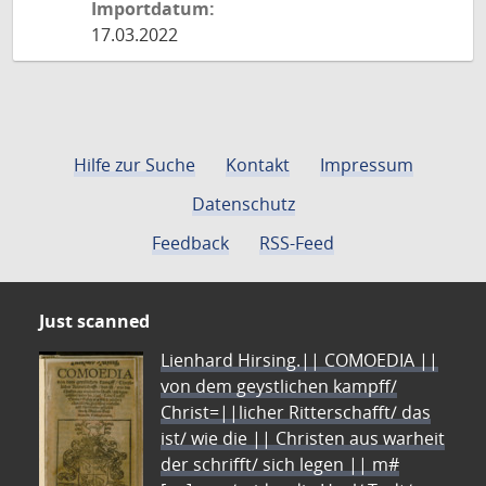
Importdatum:
17.03.2022
Hilfe zur Suche
Kontakt
Impressum
Datenschutz
Feedback
RSS-Feed
Just scanned
Lienhard Hirsing.|| COMOEDIA ||
von dem geystlichen kampff/
Christ=||licher Ritterschafft/ das
ist/ wie die || Christen aus warheit
der schrifft/ sich legen || m#