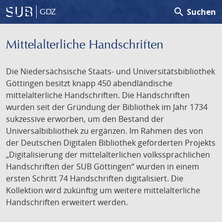
search
Suchen
GDZ
Mittelalterliche Handschriften
Die Niedersächsische Staats- und Universitätsbibliothek
Göttingen besitzt knapp 450 abendländische
mittelalterliche Handschriften. Die Handschriften
wurden seit der Gründung der Bibliothek im Jahr 1734
sukzessive erworben, um den Bestand der
Universalbibliothek zu ergänzen. Im Rahmen des von
der Deutschen Digitalen Bibliothek geförderten Projekts
„Digitalisierung der mittelalterlichen volkssprachlichen
Handschriften der SUB Göttingen“ wurden in einem
ersten Schritt 74 Handschriften digitalisiert. Die
Kollektion wird zukünftig um weitere mittelalterliche
Handschriften erweitert werden.