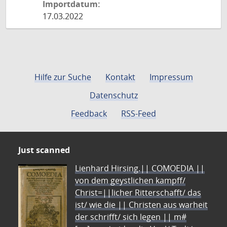
Importdatum:
17.03.2022
Hilfe zur Suche
Kontakt
Impressum
Datenschutz
Feedback
RSS-Feed
Just scanned
Lienhard Hirsing.|| COMOEDIA ||
von dem geystlichen kampff/
Christ=||licher Ritterschafft/ das
ist/ wie die || Christen aus warheit
der schrifft/ sich legen || m#