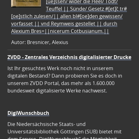
[ue]ssen/ wider die Heel/ Todt/
Teuffel || Sünde/ Gesetz #[et]c̃ tr#
[oe]stlich zulesen/|| allen bl#[oe]den gewissen/
vorfasset || vnd Reymweis gestellet || durch
Alexium Bres=||nicerum Cotbusianum.||
Autor: Bresnicer, Alexius
ZVDD - Zentrales Verzeichnis digitalisierter Drucke
Ist Ihr gesuchtes Werk noch nicht in unserem
digitalen Bestand? Dann probieren Sie es doch in
unserem ZVDD Portal, das mehr als 1.600.000
bundesweit digitalisierte Werke nachweist.
DigiWunschbuch
Die Niedersächsische Staats- und
Universitätsbibliothek Göttingen (SUB) bietet mit