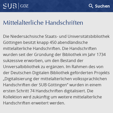
search
Suchen
GDZ
Mittelalterliche Handschriften
Die Niedersächsische Staats- und Universitätsbibliothek
Göttingen besitzt knapp 450 abendländische
mittelalterliche Handschriften. Die Handschriften
wurden seit der Gründung der Bibliothek im Jahr 1734
sukzessive erworben, um den Bestand der
Universalbibliothek zu ergänzen. Im Rahmen des von
der Deutschen Digitalen Bibliothek geförderten Projekts
„Digitalisierung der mittelalterlichen volkssprachlichen
Handschriften der SUB Göttingen“ wurden in einem
ersten Schritt 74 Handschriften digitalisiert. Die
Kollektion wird zukünftig um weitere mittelalterliche
Handschriften erweitert werden.