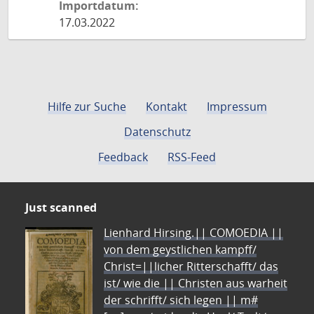
Importdatum:
17.03.2022
Hilfe zur Suche
Kontakt
Impressum
Datenschutz
Feedback
RSS-Feed
Just scanned
Lienhard Hirsing.|| COMOEDIA ||
von dem geystlichen kampff/
Christ=||licher Ritterschafft/ das
ist/ wie die || Christen aus warheit
der schrifft/ sich legen || m#