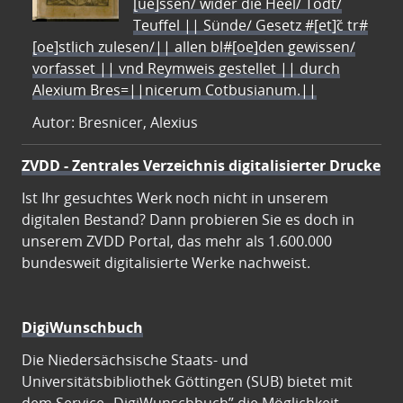
[ue]ssen/ wider die Heel/ Todt/
Teuffel || Sünde/ Gesetz #[et]c̃ tr#
[oe]stlich zulesen/|| allen bl#[oe]den gewissen/
vorfasset || vnd Reymweis gestellet || durch
Alexium Bres=||nicerum Cotbusianum.||
Autor: Bresnicer, Alexius
ZVDD - Zentrales Verzeichnis digitalisierter Drucke
Ist Ihr gesuchtes Werk noch nicht in unserem
digitalen Bestand? Dann probieren Sie es doch in
unserem ZVDD Portal, das mehr als 1.600.000
bundesweit digitalisierte Werke nachweist.
DigiWunschbuch
Die Niedersächsische Staats- und
Universitätsbibliothek Göttingen (SUB) bietet mit