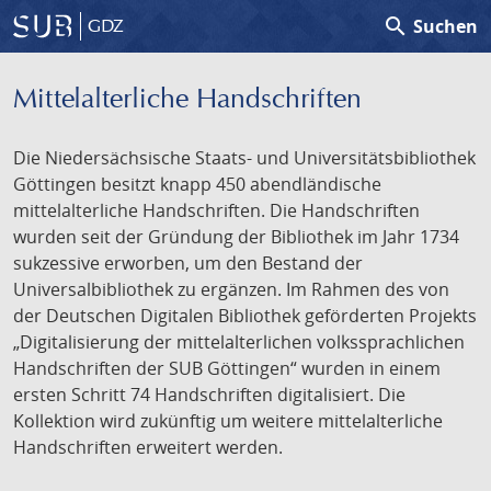
search
Suchen
GDZ
Mittelalterliche Handschriften
Die Niedersächsische Staats- und Universitätsbibliothek
Göttingen besitzt knapp 450 abendländische
mittelalterliche Handschriften. Die Handschriften
wurden seit der Gründung der Bibliothek im Jahr 1734
sukzessive erworben, um den Bestand der
Universalbibliothek zu ergänzen. Im Rahmen des von
der Deutschen Digitalen Bibliothek geförderten Projekts
„Digitalisierung der mittelalterlichen volkssprachlichen
Handschriften der SUB Göttingen“ wurden in einem
ersten Schritt 74 Handschriften digitalisiert. Die
Kollektion wird zukünftig um weitere mittelalterliche
Handschriften erweitert werden.