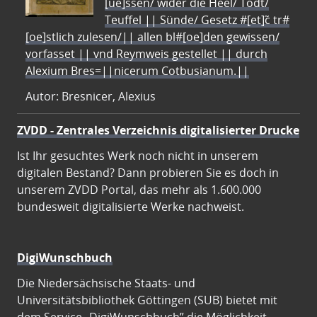
[ue]ssen/ wider die Heel/ Todt/
Teuffel || Sünde/ Gesetz #[et]c̃ tr#
[oe]stlich zulesen/|| allen bl#[oe]den gewissen/
vorfasset || vnd Reymweis gestellet || durch
Alexium Bres=||nicerum Cotbusianum.||
Autor: Bresnicer, Alexius
ZVDD - Zentrales Verzeichnis digitalisierter Drucke
Ist Ihr gesuchtes Werk noch nicht in unserem
digitalen Bestand? Dann probieren Sie es doch in
unserem ZVDD Portal, das mehr als 1.600.000
bundesweit digitalisierte Werke nachweist.
DigiWunschbuch
Die Niedersächsische Staats- und
Universitätsbibliothek Göttingen (SUB) bietet mit