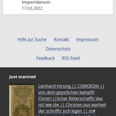
Importdatum:
17.03.2022
Hilfe zur Suche
Kontakt
Impressum
Datenschutz
Feedback
RSS-Feed
Just scanned
Lienhard Hirsing.|| COMOEDIA ||
von dem geystlichen kampff/
Christ=||licher Ritterschafft/ das
ist/ wie die || Christen aus warheit
der schrifft/ sich legen || m#