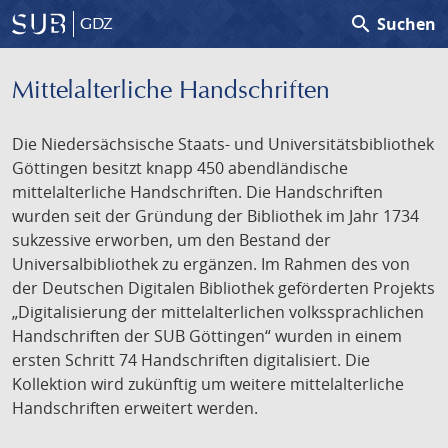
search
Suchen
GDZ
Mittelalterliche Handschriften
Die Niedersächsische Staats- und Universitätsbibliothek
Göttingen besitzt knapp 450 abendländische
mittelalterliche Handschriften. Die Handschriften
wurden seit der Gründung der Bibliothek im Jahr 1734
sukzessive erworben, um den Bestand der
Universalbibliothek zu ergänzen. Im Rahmen des von
der Deutschen Digitalen Bibliothek geförderten Projekts
„Digitalisierung der mittelalterlichen volkssprachlichen
Handschriften der SUB Göttingen“ wurden in einem
ersten Schritt 74 Handschriften digitalisiert. Die
Kollektion wird zukünftig um weitere mittelalterliche
Handschriften erweitert werden.