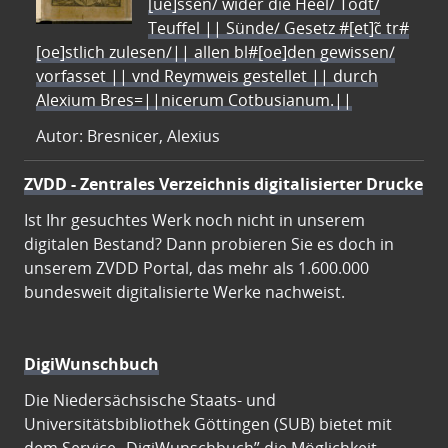
[ue]ssen/ wider die Heel/ Todt/
Teuffel || Sünde/ Gesetz #[et]c̃ tr#
[oe]stlich zulesen/|| allen bl#[oe]den gewissen/
vorfasset || vnd Reymweis gestellet || durch
Alexium Bres=||nicerum Cotbusianum.||
Autor: Bresnicer, Alexius
ZVDD - Zentrales Verzeichnis digitalisierter Drucke
Ist Ihr gesuchtes Werk noch nicht in unserem
digitalen Bestand? Dann probieren Sie es doch in
unserem ZVDD Portal, das mehr als 1.600.000
bundesweit digitalisierte Werke nachweist.
DigiWunschbuch
Die Niedersächsische Staats- und
Universitätsbibliothek Göttingen (SUB) bietet mit