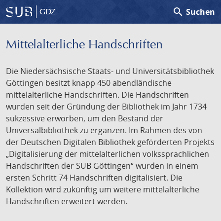
search
Suchen
GDZ
Mittelalterliche Handschriften
Die Niedersächsische Staats- und Universitätsbibliothek
Göttingen besitzt knapp 450 abendländische
mittelalterliche Handschriften. Die Handschriften
wurden seit der Gründung der Bibliothek im Jahr 1734
sukzessive erworben, um den Bestand der
Universalbibliothek zu ergänzen. Im Rahmen des von
der Deutschen Digitalen Bibliothek geförderten Projekts
„Digitalisierung der mittelalterlichen volkssprachlichen
Handschriften der SUB Göttingen“ wurden in einem
ersten Schritt 74 Handschriften digitalisiert. Die
Kollektion wird zukünftig um weitere mittelalterliche
Handschriften erweitert werden.