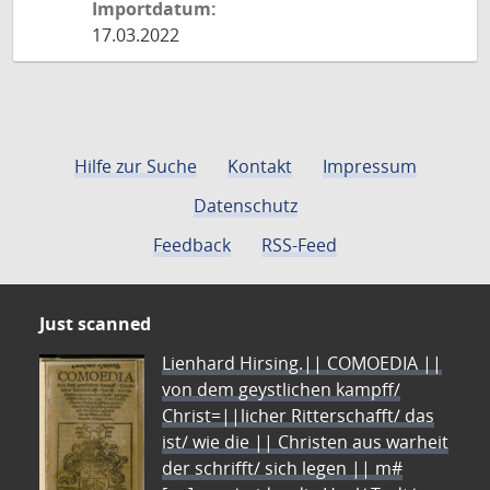
Importdatum:
17.03.2022
Hilfe zur Suche
Kontakt
Impressum
Datenschutz
Feedback
RSS-Feed
Just scanned
Lienhard Hirsing.|| COMOEDIA ||
von dem geystlichen kampff/
Christ=||licher Ritterschafft/ das
ist/ wie die || Christen aus warheit
der schrifft/ sich legen || m#