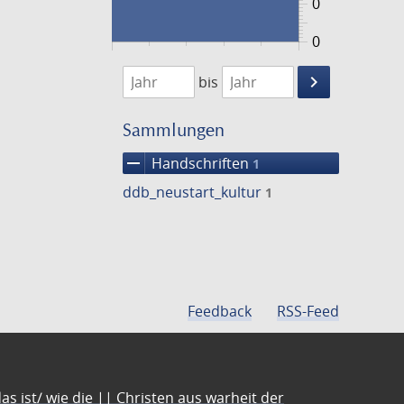
0
0
1474
1475
keyboard_arrow_right
bis
Suche
einschränke
Sammlungen
remove
Handschriften
1
ddb_neustart_kultur
1
Feedback
RSS-Feed
s ist/ wie die || Christen aus warheit der