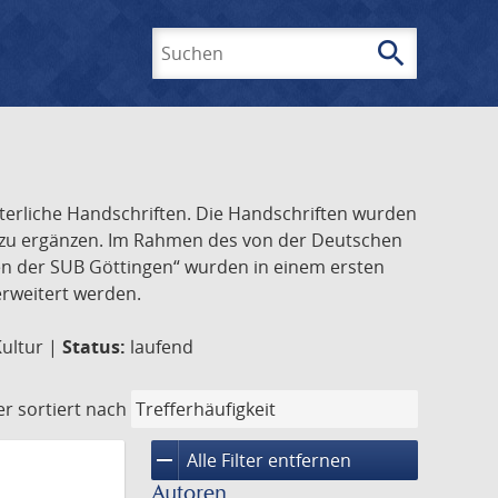
search
Suchen
lterliche Handschriften. Die Handschriften wurden
k zu ergänzen. Im Rahmen des von der Deutschen
ften der SUB Göttingen“ wurden in einem ersten
 erweitert werden.
Kultur |
Status:
laufend
er
sortiert nach
remove
Alle Filter entfernen
Autoren