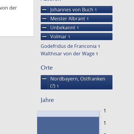
 von der
remove
Johannes von Buch
1
remove
Meister Albrant
1
remove
Unbekannt
1
remove
Volmar
1
Godefridus de Franconia
1
Walthisar von der Wage
1
Orte
remove
Nordbayern, Ostfranken
(?)
1
Jahre
1
1