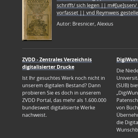
schrifft/ sich legen || m#[ue]ssen/
vorfasset || vnd Reymweis gestel
Autor: Bresnicer, Alexius
ZVDD - Zentrales Verzeichnis
DigiWun
digitalisierter Drucke
Die Nied
Ist Ihr gesuchtes Werk noch nicht in
Universit
unserem digitalen Bestand? Dann
(SUB) bie
probieren Sie es doch in unserem
„DigiWun
ZVDD Portal, das mehr als 1.600.000
Patenscha
bundesweit digitalisierte Werke
von Büch
nachweist.
Übernehm
die Digit
Wunschb