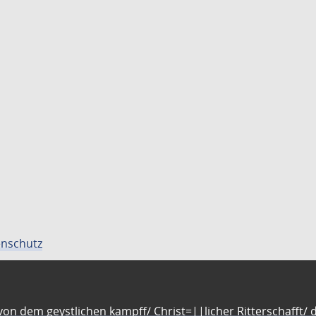
nschutz
n dem geystlichen kampff/ Christ=||licher Ritterschafft/ da