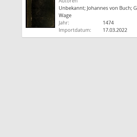
Autoren
Unbekannt; Johannes von Buch; Go
Wage
Jahr:
1474
Importdatum:
17.03.2022