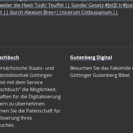
 wider die Heel/ Todt/ Teuffel || Sünde/ Gesetz #[et]c̃ tr#[o
let || durch Alexium Bres=||nicerum Cotbusianum.||
schbuch
Gutenberg Digital
ersächsische Staats- und
Besuchen Sie das Faksimile 
ätsbibliothek Göttingen
Göttinger Gutenberg Bibel.
tet mit dem Service
schbuch” die Möglichkeit,
ften für die Digitalisierung
ern zu übernehmen.
en Sie die Patenschaft für
alisierung Ihres
uches.