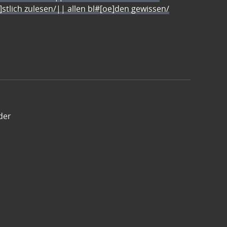
e]stlich zulesen/|| allen bl#[oe]den gewissen/
der