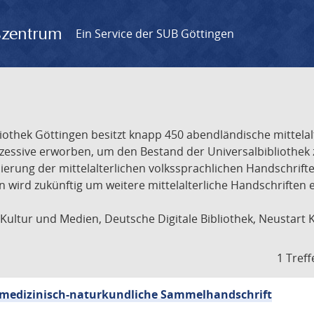
gszentrum
Ein Service der SUB Göttingen
liothek Göttingen besitzt knapp 450 abendländische mittela
ukzessive erworben, um den Bestand der Universalbibliothe
lisierung der mittelalterlichen volkssprachlichen Handschri
ion wird zukünftig um weitere mittelalterliche Handschriften
ultur und Medien, Deutsche Digitale Bibliothek, Neustart 
1 Treff
sch-medizinisch-naturkundliche Sammelhandschrift