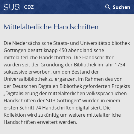
search
Suchen
GDZ
Mittelalterliche Handschriften
Die Niedersächsische Staats- und Universitätsbibliothek
Göttingen besitzt knapp 450 abendländische
mittelalterliche Handschriften. Die Handschriften
wurden seit der Gründung der Bibliothek im Jahr 1734
sukzessive erworben, um den Bestand der
Universalbibliothek zu ergänzen. Im Rahmen des von
der Deutschen Digitalen Bibliothek geförderten Projekts
„Digitalisierung der mittelalterlichen volkssprachlichen
Handschriften der SUB Göttingen“ wurden in einem
ersten Schritt 74 Handschriften digitalisiert. Die
Kollektion wird zukünftig um weitere mittelalterliche
Handschriften erweitert werden.