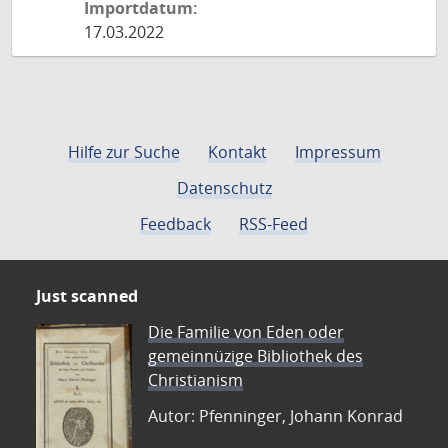
Importdatum:
17.03.2022
Hilfe zur Suche
Kontakt
Impressum
Datenschutz
Feedback
RSS-Feed
Just scanned
Die Familie von Eden oder
gemeinnüzige Bibliothek des
Christianism
Autor: Pfenninger, Johann Konrad