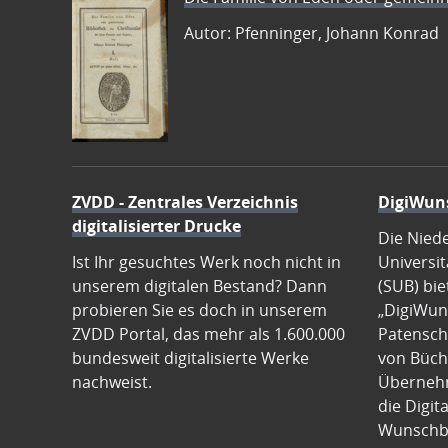
Autor: Pfenninger, Johann Konrad
ZVDD - Zentrales Verzeichnis
DigiWun
digitalisierter Drucke
Die Nied
Ist Ihr gesuchtes Werk noch nicht in
Universit
unserem digitalen Bestand? Dann
(SUB) bie
probieren Sie es doch in unserem
„DigiWun
ZVDD Portal, das mehr als 1.600.000
Patenscha
bundesweit digitalisierte Werke
von Büch
nachweist.
Übernehm
die Digit
Wunschb