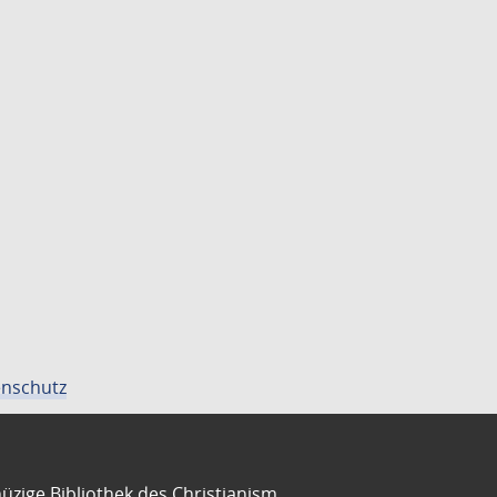
nschutz
üzige Bibliothek des Christianism