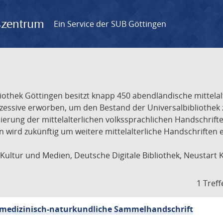
gszentrum
Ein Service der SUB Göttingen
liothek Göttingen besitzt knapp 450 abendländische mittela
ukzessive erworben, um den Bestand der Universalbibliothe
lisierung der mittelalterlichen volkssprachlichen Handschri
ion wird zukünftig um weitere mittelalterliche Handschriften
ultur und Medien, Deutsche Digitale Bibliothek, Neustart 
1 Treff
sch-medizinisch-naturkundliche Sammelhandschrift