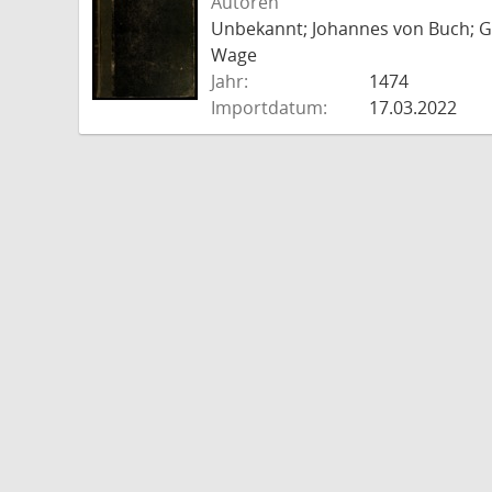
Autoren
Unbekannt; Johannes von Buch; Go
Wage
Jahr:
1474
Importdatum:
17.03.2022