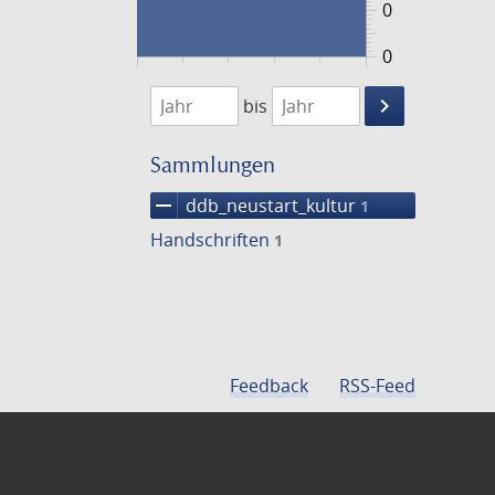
0
0
1474
1475
keyboard_arrow_right
bis
Suche
einschränke
Sammlungen
remove
ddb_neustart_kultur
1
Handschriften
1
Feedback
RSS-Feed