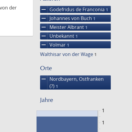
 von der
remove
Godefridus de Franconia
1
remove
Johannes von Buch
1
remove
Meister Albrant
1
remove
Unbekannt
1
remove
Volmar
1
Walthisar von der Wage
1
Orte
remove
Nordbayern, Ostfranken
(?)
1
Jahre
1
1