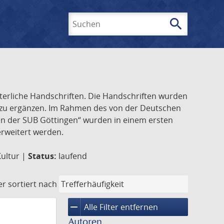
search
Suchen
lterliche Handschriften. Die Handschriften wurden
k zu ergänzen. Im Rahmen des von der Deutschen
ften der SUB Göttingen“ wurden in einem ersten
 erweitert werden.
Kultur |
Status:
laufend
er
sortiert nach
remove
Alle Filter entfernen
Autoren