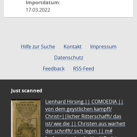
Importdatum:
17.03.2022
Hilfe zur Suche
Kontakt
Impressum
Datenschutz
Feedback
RSS-Feed
Just scanned
Lienhard Hirsing.|| COMOEDIA ||
von dem geystlichen kampff/
Christ=||licher Ritterschafft/ das
ist/ wie die || Christen aus warheit
der schrifft/ sich legen || m#