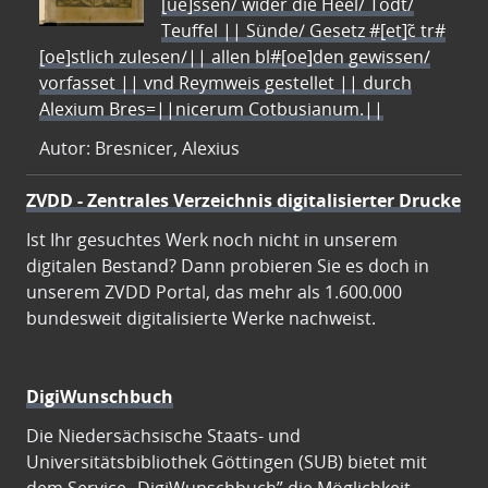
[ue]ssen/ wider die Heel/ Todt/
Teuffel || Sünde/ Gesetz #[et]c̃ tr#
[oe]stlich zulesen/|| allen bl#[oe]den gewissen/
vorfasset || vnd Reymweis gestellet || durch
Alexium Bres=||nicerum Cotbusianum.||
Autor: Bresnicer, Alexius
ZVDD - Zentrales Verzeichnis digitalisierter Drucke
Ist Ihr gesuchtes Werk noch nicht in unserem
digitalen Bestand? Dann probieren Sie es doch in
unserem ZVDD Portal, das mehr als 1.600.000
bundesweit digitalisierte Werke nachweist.
DigiWunschbuch
Die Niedersächsische Staats- und
Universitätsbibliothek Göttingen (SUB) bietet mit