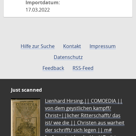
Importdatum:
17.03.2022
Hilfe zur Suche
Kontakt
Impressum
Datenschutz
Feedback
RSS-Feed
Just scanned
Lienhard Hirsing.|| COMOEDIA ||
von dem geystlichen kampff/
Christ=||licher Ritterschafft/ das
ist/ wie die || Christen aus warheit
der schrifft/ sich legen || m#