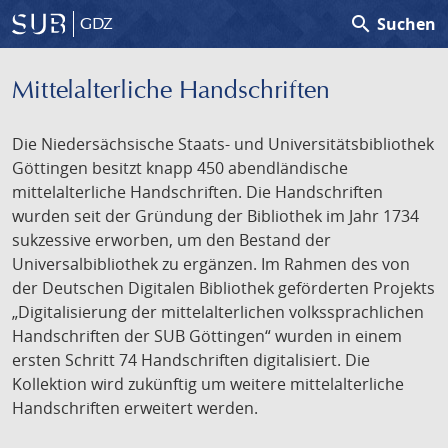
search
Suchen
GDZ
Mittelalterliche Handschriften
Die Niedersächsische Staats- und Universitätsbibliothek
Göttingen besitzt knapp 450 abendländische
mittelalterliche Handschriften. Die Handschriften
wurden seit der Gründung der Bibliothek im Jahr 1734
sukzessive erworben, um den Bestand der
Universalbibliothek zu ergänzen. Im Rahmen des von
der Deutschen Digitalen Bibliothek geförderten Projekts
„Digitalisierung der mittelalterlichen volkssprachlichen
Handschriften der SUB Göttingen“ wurden in einem
ersten Schritt 74 Handschriften digitalisiert. Die
Kollektion wird zukünftig um weitere mittelalterliche
Handschriften erweitert werden.