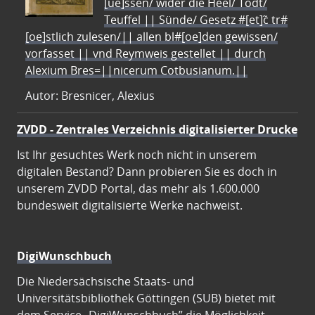
[ue]ssen/ wider die Heel/ Todt/
Teuffel || Sünde/ Gesetz #[et]c̃ tr#
[oe]stlich zulesen/|| allen bl#[oe]den gewissen/
vorfasset || vnd Reymweis gestellet || durch
Alexium Bres=||nicerum Cotbusianum.||
Autor: Bresnicer, Alexius
ZVDD - Zentrales Verzeichnis digitalisierter Drucke
Ist Ihr gesuchtes Werk noch nicht in unserem
digitalen Bestand? Dann probieren Sie es doch in
unserem ZVDD Portal, das mehr als 1.600.000
bundesweit digitalisierte Werke nachweist.
DigiWunschbuch
Die Niedersächsische Staats- und
Universitätsbibliothek Göttingen (SUB) bietet mit