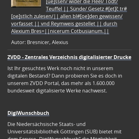
[ue]ssen/ wider die Heel/ Todt/
Teuffel || Sünde/ Gesetz #[et]c̃ tr#
[oe]stlich zulesen/|| allen bl#[oe]den gewissen/
vorfasset || vnd Reymweis gestellet || durch
Alexium Bres=||nicerum Cotbusianum.||
Autor: Bresnicer, Alexius
ZVDD - Zentrales Verzeichnis digitalisierter Drucke
Ist Ihr gesuchtes Werk noch nicht in unserem
digitalen Bestand? Dann probieren Sie es doch in
unserem ZVDD Portal, das mehr als 1.600.000
bundesweit digitalisierte Werke nachweist.
DigiWunschbuch
Die Niedersächsische Staats- und
Universitätsbibliothek Göttingen (SUB) bietet mit