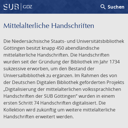
search
Suchen
GDZ
Mittelalterliche Handschriften
Die Niedersächsische Staats- und Universitätsbibliothek
Göttingen besitzt knapp 450 abendländische
mittelalterliche Handschriften. Die Handschriften
wurden seit der Gründung der Bibliothek im Jahr 1734
sukzessive erworben, um den Bestand der
Universalbibliothek zu ergänzen. Im Rahmen des von
der Deutschen Digitalen Bibliothek geförderten Projekts
„Digitalisierung der mittelalterlichen volkssprachlichen
Handschriften der SUB Göttingen“ wurden in einem
ersten Schritt 74 Handschriften digitalisiert. Die
Kollektion wird zukünftig um weitere mittelalterliche
Handschriften erweitert werden.