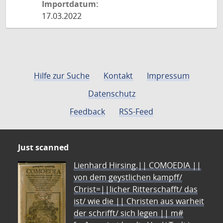
Importdatum:
17.03.2022
Hilfe zur Suche
Kontakt
Impressum
Datenschutz
Feedback
RSS-Feed
Just scanned
Lienhard Hirsing.|| COMOEDIA ||
von dem geystlichen kampff/
Christ=||licher Ritterschafft/ das
ist/ wie die || Christen aus warheit
der schrifft/ sich legen || m#