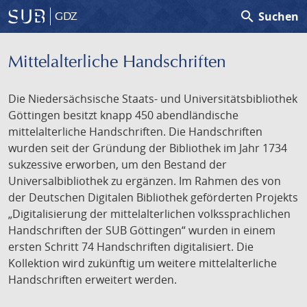
search
Suchen
GDZ
Mittelalterliche Handschriften
Die Niedersächsische Staats- und Universitätsbibliothek
Göttingen besitzt knapp 450 abendländische
mittelalterliche Handschriften. Die Handschriften
wurden seit der Gründung der Bibliothek im Jahr 1734
sukzessive erworben, um den Bestand der
Universalbibliothek zu ergänzen. Im Rahmen des von
der Deutschen Digitalen Bibliothek geförderten Projekts
„Digitalisierung der mittelalterlichen volkssprachlichen
Handschriften der SUB Göttingen“ wurden in einem
ersten Schritt 74 Handschriften digitalisiert. Die
Kollektion wird zukünftig um weitere mittelalterliche
Handschriften erweitert werden.