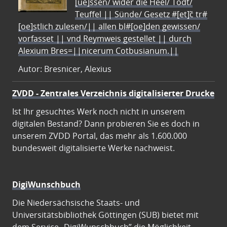
[ue]ssen/ wider die Heel/ Todt/
Teuffel || Sünde/ Gesetz #[et]c̃ tr#
[oe]stlich zulesen/|| allen bl#[oe]den gewissen/
vorfasset || vnd Reymweis gestellet || durch
Alexium Bres=||nicerum Cotbusianum.||
Autor: Bresnicer, Alexius
ZVDD - Zentrales Verzeichnis digitalisierter Drucke
Ist Ihr gesuchtes Werk noch nicht in unserem
digitalen Bestand? Dann probieren Sie es doch in
unserem ZVDD Portal, das mehr als 1.600.000
bundesweit digitalisierte Werke nachweist.
DigiWunschbuch
Die Niedersächsische Staats- und
Universitätsbibliothek Göttingen (SUB) bietet mit