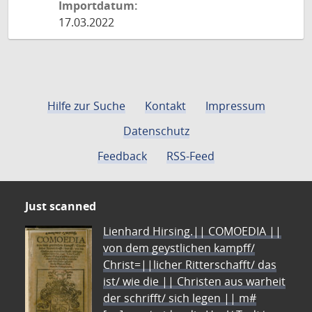
Importdatum:
17.03.2022
Hilfe zur Suche
Kontakt
Impressum
Datenschutz
Feedback
RSS-Feed
Just scanned
Lienhard Hirsing.|| COMOEDIA ||
von dem geystlichen kampff/
Christ=||licher Ritterschafft/ das
ist/ wie die || Christen aus warheit
der schrifft/ sich legen || m#