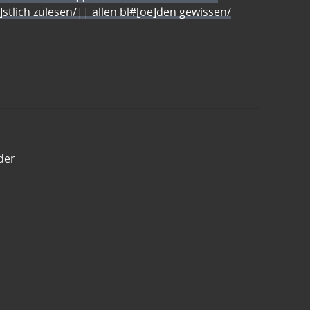
e]stlich zulesen/|| allen bl#[oe]den gewissen/
der