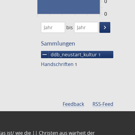
0
0
1474
1475
keyboard_arrow_right
bis
Suche
einschränke
Sammlungen
remove
ddb_neustart_kultur
1
Handschriften
1
Feedback
RSS-Feed
s ist/ wie die || Christen aus warheit der