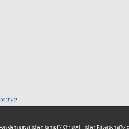
nschutz
n dem geystlichen kampff/ Christ=||licher Ritterschafft/ da