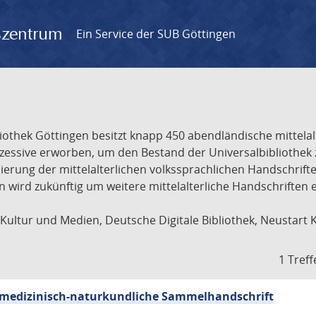
gszentrum
Ein Service der SUB Göttingen
liothek Göttingen besitzt knapp 450 abendländische mittela
ukzessive erworben, um den Bestand der Universalbibliothe
lisierung der mittelalterlichen volkssprachlichen Handschri
ion wird zukünftig um weitere mittelalterliche Handschriften
ultur und Medien, Deutsche Digitale Bibliothek, Neustart 
1 Treff
sch-medizinisch-naturkundliche Sammelhandschrift