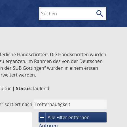
search
Suchen
lterliche Handschriften. Die Handschriften wurden
k zu ergänzen. Im Rahmen des von der Deutschen
ften der SUB Göttingen“ wurden in einem ersten
 erweitert werden.
Kultur |
Status:
laufend
er
sortiert nach
remove
Alle Filter entfernen
Autoren