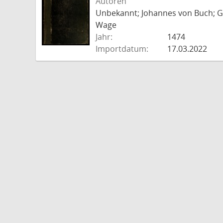
Autoren
Unbekannt; Johannes von Buch; Go
Wage
Jahr:
1474
Importdatum:
17.03.2022