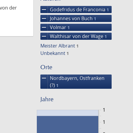
 von der
remove
Godefridus de Franconia
1
remove
Johannes von Buch
1
remove
Volmar
1
remove
Walthisar von der Wage
1
Meister Albrant
1
Unbekannt
1
Orte
remove
Nordbayern, Ostfranken
(?)
1
Jahre
1
1