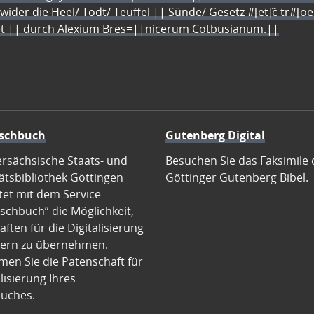
 wider die Heel/ Todt/ Teuffel || Sünde/ Gesetz #[et]c̃ tr#[o
let || durch Alexium Bres=||nicerum Cotbusianum.||
schbuch
Gutenberg Digital
ersächsische Staats- und
Besuchen Sie das Faksimile 
ätsbibliothek Göttingen
Göttinger Gutenberg Bibel.
tet mit dem Service
schbuch” die Möglichkeit,
ften für die Digitalisierung
ern zu übernehmen.
en Sie die Patenschaft für
alisierung Ihres
uches.