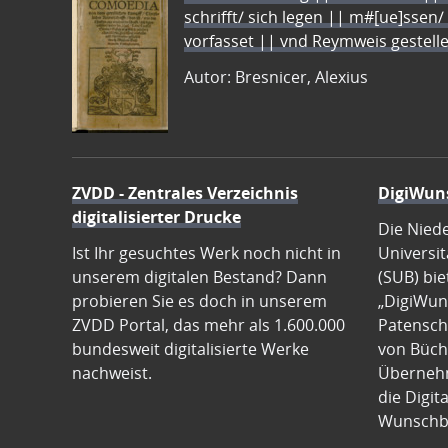
schrifft/ sich legen || m#[ue]ssen/
vorfasset || vnd Reymweis gestel
Autor: Bresnicer, Alexius
ZVDD - Zentrales Verzeichnis
DigiWun
digitalisierter Drucke
Die Nied
Ist Ihr gesuchtes Werk noch nicht in
Universit
unserem digitalen Bestand? Dann
(SUB) bie
probieren Sie es doch in unserem
„DigiWun
ZVDD Portal, das mehr als 1.600.000
Patenscha
bundesweit digitalisierte Werke
von Büch
nachweist.
Übernehm
die Digit
Wunschb