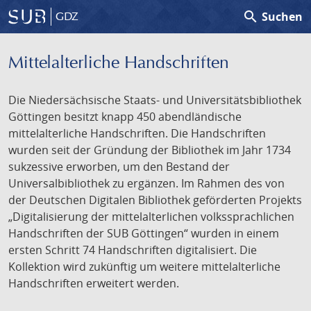
search
Suchen
GDZ
Mittelalterliche Handschriften
Die Niedersächsische Staats- und Universitätsbibliothek
Göttingen besitzt knapp 450 abendländische
mittelalterliche Handschriften. Die Handschriften
wurden seit der Gründung der Bibliothek im Jahr 1734
sukzessive erworben, um den Bestand der
Universalbibliothek zu ergänzen. Im Rahmen des von
der Deutschen Digitalen Bibliothek geförderten Projekts
„Digitalisierung der mittelalterlichen volkssprachlichen
Handschriften der SUB Göttingen“ wurden in einem
ersten Schritt 74 Handschriften digitalisiert. Die
Kollektion wird zukünftig um weitere mittelalterliche
Handschriften erweitert werden.