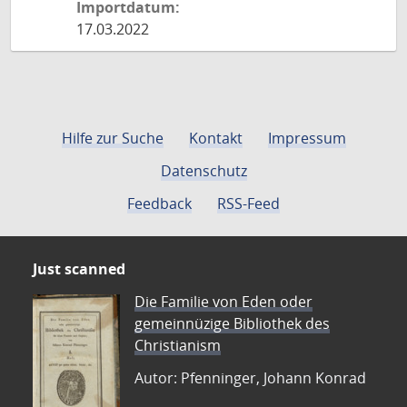
Importdatum:
17.03.2022
Hilfe zur Suche
Kontakt
Impressum
Datenschutz
Feedback
RSS-Feed
Just scanned
Die Familie von Eden oder
gemeinnüzige Bibliothek des
Christianism
Autor: Pfenninger, Johann Konrad