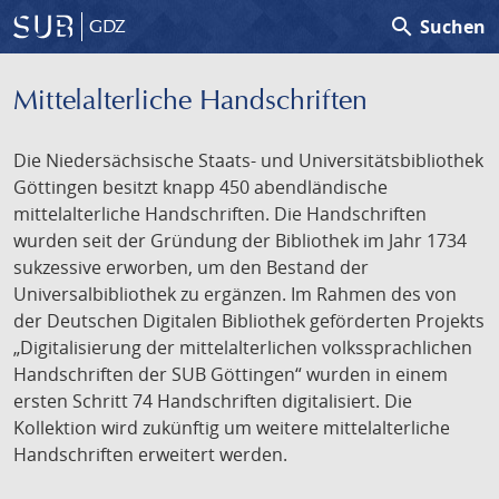
search
Suchen
GDZ
Mittelalterliche Handschriften
Die Niedersächsische Staats- und Universitätsbibliothek
Göttingen besitzt knapp 450 abendländische
mittelalterliche Handschriften. Die Handschriften
wurden seit der Gründung der Bibliothek im Jahr 1734
sukzessive erworben, um den Bestand der
Universalbibliothek zu ergänzen. Im Rahmen des von
der Deutschen Digitalen Bibliothek geförderten Projekts
„Digitalisierung der mittelalterlichen volkssprachlichen
Handschriften der SUB Göttingen“ wurden in einem
ersten Schritt 74 Handschriften digitalisiert. Die
Kollektion wird zukünftig um weitere mittelalterliche
Handschriften erweitert werden.