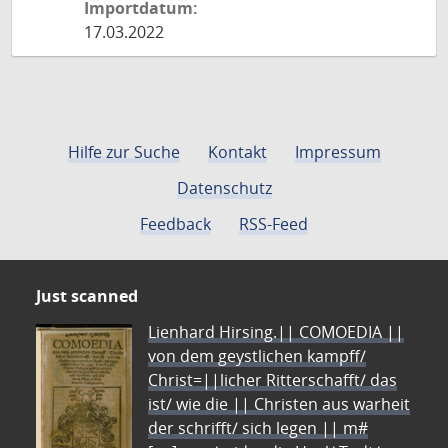
Importdatum:
17.03.2022
Hilfe zur Suche
Kontakt
Impressum
Datenschutz
Feedback
RSS-Feed
Just scanned
Lienhard Hirsing.|| COMOEDIA ||
von dem geystlichen kampff/
Christ=||licher Ritterschafft/ das
ist/ wie die || Christen aus warheit
der schrifft/ sich legen || m#