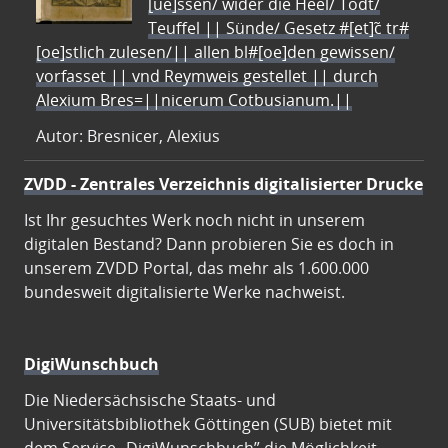
[ue]ssen/ wider die Heel/ Todt/
Teuffel || Sünde/ Gesetz #[et]c̃ tr#
[oe]stlich zulesen/|| allen bl#[oe]den gewissen/
vorfasset || vnd Reymweis gestellet || durch
Alexium Bres=||nicerum Cotbusianum.||
Autor: Bresnicer, Alexius
ZVDD - Zentrales Verzeichnis digitalisierter Drucke
Ist Ihr gesuchtes Werk noch nicht in unserem
digitalen Bestand? Dann probieren Sie es doch in
unserem ZVDD Portal, das mehr als 1.600.000
bundesweit digitalisierte Werke nachweist.
DigiWunschbuch
Die Niedersächsische Staats- und
Universitätsbibliothek Göttingen (SUB) bietet mit