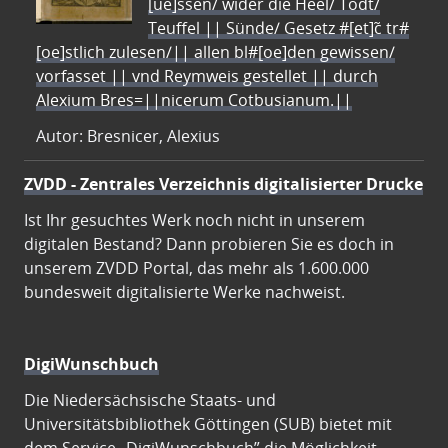
[ue]ssen/ wider die Heel/ Todt/
Teuffel || Sünde/ Gesetz #[et]c̃ tr#
[oe]stlich zulesen/|| allen bl#[oe]den gewissen/
vorfasset || vnd Reymweis gestellet || durch
Alexium Bres=||nicerum Cotbusianum.||
Autor: Bresnicer, Alexius
ZVDD - Zentrales Verzeichnis digitalisierter Drucke
Ist Ihr gesuchtes Werk noch nicht in unserem
digitalen Bestand? Dann probieren Sie es doch in
unserem ZVDD Portal, das mehr als 1.600.000
bundesweit digitalisierte Werke nachweist.
DigiWunschbuch
Die Niedersächsische Staats- und
Universitätsbibliothek Göttingen (SUB) bietet mit