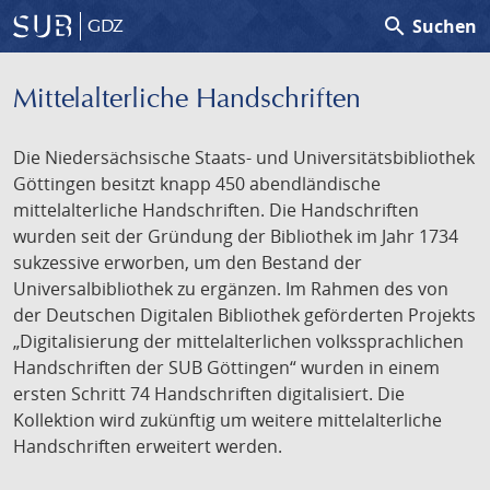
search
Suchen
GDZ
Mittelalterliche Handschriften
Die Niedersächsische Staats- und Universitätsbibliothek
Göttingen besitzt knapp 450 abendländische
mittelalterliche Handschriften. Die Handschriften
wurden seit der Gründung der Bibliothek im Jahr 1734
sukzessive erworben, um den Bestand der
Universalbibliothek zu ergänzen. Im Rahmen des von
der Deutschen Digitalen Bibliothek geförderten Projekts
„Digitalisierung der mittelalterlichen volkssprachlichen
Handschriften der SUB Göttingen“ wurden in einem
ersten Schritt 74 Handschriften digitalisiert. Die
Kollektion wird zukünftig um weitere mittelalterliche
Handschriften erweitert werden.