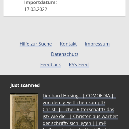
Importdatum:
17.03.2022
Hilfe zur Suche
Kontakt
Impressum
Datenschutz
Feedback
RSS-Feed
Just scanned
Lienhard Hirsing.|| COMOEDIA ||
von dem geystlichen kampff/
Christ=||licher Ritterschafft/ das
ist/ wie die || Christen aus warheit
der schrifft/ sich legen || m#