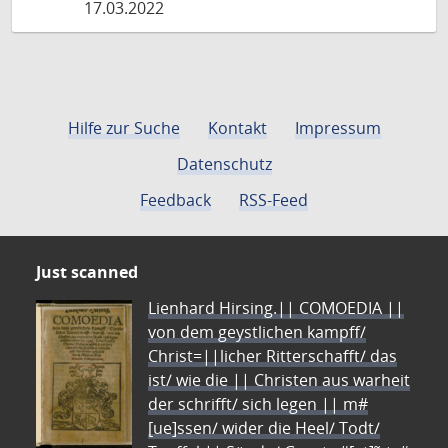
17.03.2022
Hilfe zur Suche
Kontakt
Impressum
Datenschutz
Feedback
RSS-Feed
Just scanned
Lienhard Hirsing.|| COMOEDIA ||
von dem geystlichen kampff/
Christ=||licher Ritterschafft/ das
ist/ wie die || Christen aus warheit
der schrifft/ sich legen || m#
[ue]ssen/ wider die Heel/ Todt/