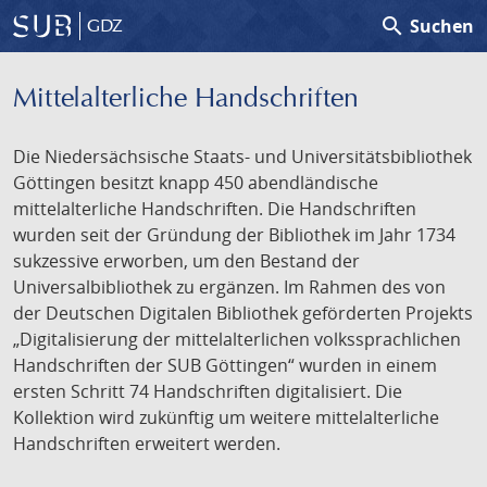
search
Suchen
GDZ
Mittelalterliche Handschriften
Die Niedersächsische Staats- und Universitätsbibliothek
Göttingen besitzt knapp 450 abendländische
mittelalterliche Handschriften. Die Handschriften
wurden seit der Gründung der Bibliothek im Jahr 1734
sukzessive erworben, um den Bestand der
Universalbibliothek zu ergänzen. Im Rahmen des von
der Deutschen Digitalen Bibliothek geförderten Projekts
„Digitalisierung der mittelalterlichen volkssprachlichen
Handschriften der SUB Göttingen“ wurden in einem
ersten Schritt 74 Handschriften digitalisiert. Die
Kollektion wird zukünftig um weitere mittelalterliche
Handschriften erweitert werden.