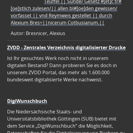
Teuffel || Sünde/ Gesetz #[et]c̃ tr#
[oe]stlich zulesen/|| allen bl#[oe]den gewissen/
vorfasset || vnd Reymweis gestellet || durch
Alexium Bres=||nicerum Cotbusianum.||
Autor: Bresnicer, Alexius
ZVDD - Zentrales Verzeichnis digitalisierter Drucke
Ist Ihr gesuchtes Werk noch nicht in unserem
digitalen Bestand? Dann probieren Sie es doch in
unserem ZVDD Portal, das mehr als 1.600.000
bundesweit digitalisierte Werke nachweist.
DigiWunschbuch
Die Niedersächsische Staats- und
Universitätsbibliothek Göttingen (SUB) bietet mit
dem Service „DigiWunschbuch” die Möglichkeit,