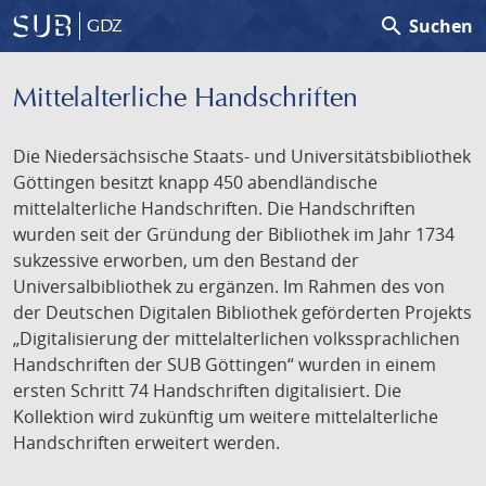
search
Suchen
GDZ
Mittelalterliche Handschriften
Die Niedersächsische Staats- und Universitätsbibliothek
Göttingen besitzt knapp 450 abendländische
mittelalterliche Handschriften. Die Handschriften
wurden seit der Gründung der Bibliothek im Jahr 1734
sukzessive erworben, um den Bestand der
Universalbibliothek zu ergänzen. Im Rahmen des von
der Deutschen Digitalen Bibliothek geförderten Projekts
„Digitalisierung der mittelalterlichen volkssprachlichen
Handschriften der SUB Göttingen“ wurden in einem
ersten Schritt 74 Handschriften digitalisiert. Die
Kollektion wird zukünftig um weitere mittelalterliche
Handschriften erweitert werden.