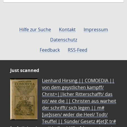
Hilfe zur Suche
Kontakt
Impressum
Datenschutz
Feedback
RSS-Feed
Just scanned
Lienhard Hirsing.|| COMOEDIA ||
von dem geystlichen kampff/
Christ=||licher Ritterschafft/ das
ist/ wie die || Christen aus warheit
der schrifft/ sich legen || m#
[ue]ssen/ wider die Heel/ Todt/
Teuffel || Sünde/ Gesetz #[et]c̃ tr#