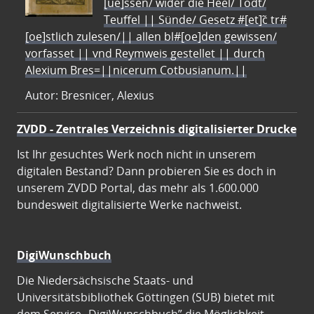
[ue]ssen/ wider die Heel/ Todt/
Teuffel || Sünde/ Gesetz #[et]c̃ tr#
[oe]stlich zulesen/|| allen bl#[oe]den gewissen/
vorfasset || vnd Reymweis gestellet || durch
Alexium Bres=||nicerum Cotbusianum.||
Autor: Bresnicer, Alexius
ZVDD - Zentrales Verzeichnis digitalisierter Drucke
Ist Ihr gesuchtes Werk noch nicht in unserem
digitalen Bestand? Dann probieren Sie es doch in
unserem ZVDD Portal, das mehr als 1.600.000
bundesweit digitalisierte Werke nachweist.
DigiWunschbuch
Die Niedersächsische Staats- und
Universitätsbibliothek Göttingen (SUB) bietet mit