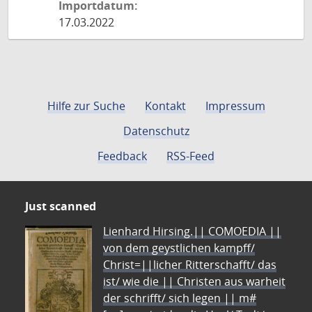
Importdatum:
17.03.2022
Hilfe zur Suche
Kontakt
Impressum
Datenschutz
Feedback
RSS-Feed
Just scanned
Lienhard Hirsing.|| COMOEDIA ||
von dem geystlichen kampff/
Christ=||licher Ritterschafft/ das
ist/ wie die || Christen aus warheit
der schrifft/ sich legen || m#