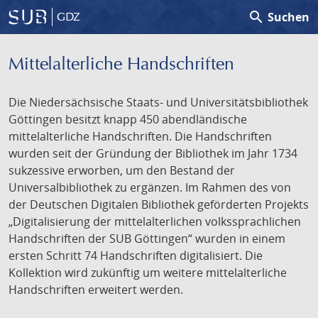
search
Suchen
GDZ
Mittelalterliche Handschriften
Die Niedersächsische Staats- und Universitätsbibliothek
Göttingen besitzt knapp 450 abendländische
mittelalterliche Handschriften. Die Handschriften
wurden seit der Gründung der Bibliothek im Jahr 1734
sukzessive erworben, um den Bestand der
Universalbibliothek zu ergänzen. Im Rahmen des von
der Deutschen Digitalen Bibliothek geförderten Projekts
„Digitalisierung der mittelalterlichen volkssprachlichen
Handschriften der SUB Göttingen“ wurden in einem
ersten Schritt 74 Handschriften digitalisiert. Die
Kollektion wird zukünftig um weitere mittelalterliche
Handschriften erweitert werden.