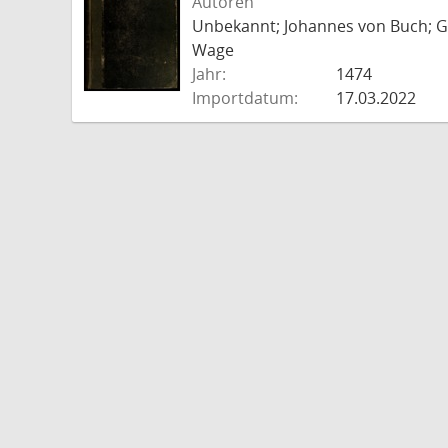
Autoren
Unbekannt; Johannes von Buch; Go
Wage
Jahr:
1474
Importdatum:
17.03.2022