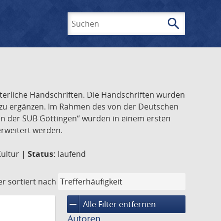
search
Suchen
lterliche Handschriften. Die Handschriften wurden
k zu ergänzen. Im Rahmen des von der Deutschen
ften der SUB Göttingen“ wurden in einem ersten
 erweitert werden.
Kultur |
Status:
laufend
er
sortiert nach
remove
Alle Filter entfernen
Autoren