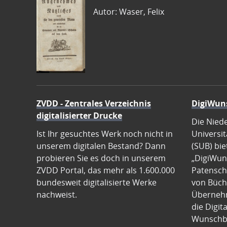
Autor: Waser, Felix
ZVDD - Zentrales Verzeichnis
DigiWun
digitalisierter Drucke
Die Nied
Ist Ihr gesuchtes Werk noch nicht in
Universit
unserem digitalen Bestand? Dann
(SUB) bie
probieren Sie es doch in unserem
„DigiWun
ZVDD Portal, das mehr als 1.600.000
Patenscha
bundesweit digitalisierte Werke
von Büch
nachweist.
Übernehm
die Digit
Wunschb