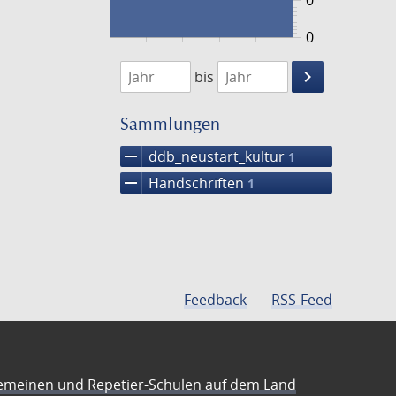
0
0
1474
1475
keyboard_arrow_right
bis
Suche
einschränke
Sammlungen
remove
ddb_neustart_kultur
1
remove
Handschriften
1
Feedback
RSS-Feed
emeinen und Repetier-Schulen auf dem Land