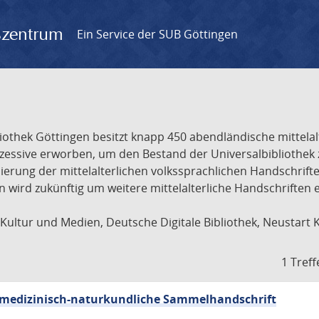
gszentrum
Ein Service der SUB Göttingen
liothek Göttingen besitzt knapp 450 abendländische mittela
ukzessive erworben, um den Bestand der Universalbibliothe
lisierung der mittelalterlichen volkssprachlichen Handschri
ion wird zukünftig um weitere mittelalterliche Handschriften
ultur und Medien, Deutsche Digitale Bibliothek, Neustart 
1 Treff
sch-medizinisch-naturkundliche Sammelhandschrift