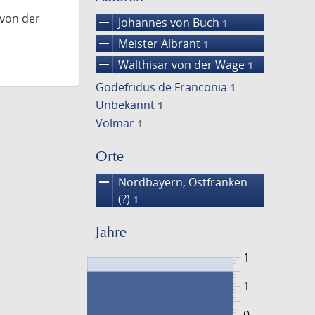
 von der
remove
Johannes von Buch
1
remove
Meister Albrant
1
remove
Walthisar von der Wage
1
Godefridus de Franconia
1
Unbekannt
1
Volmar
1
Orte
remove
Nordbayern, Ostfranken
(?)
1
Jahre
1
1