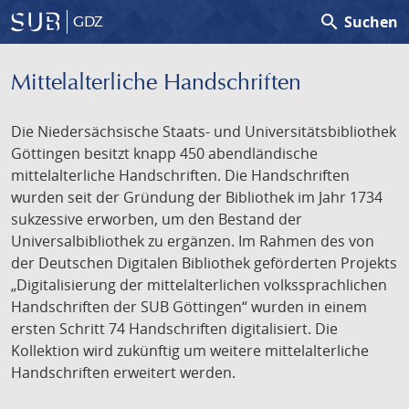
search
Suchen
GDZ
Mittelalterliche Handschriften
Die Niedersächsische Staats- und Universitätsbibliothek
Göttingen besitzt knapp 450 abendländische
mittelalterliche Handschriften. Die Handschriften
wurden seit der Gründung der Bibliothek im Jahr 1734
sukzessive erworben, um den Bestand der
Universalbibliothek zu ergänzen. Im Rahmen des von
der Deutschen Digitalen Bibliothek geförderten Projekts
„Digitalisierung der mittelalterlichen volkssprachlichen
Handschriften der SUB Göttingen“ wurden in einem
ersten Schritt 74 Handschriften digitalisiert. Die
Kollektion wird zukünftig um weitere mittelalterliche
Handschriften erweitert werden.