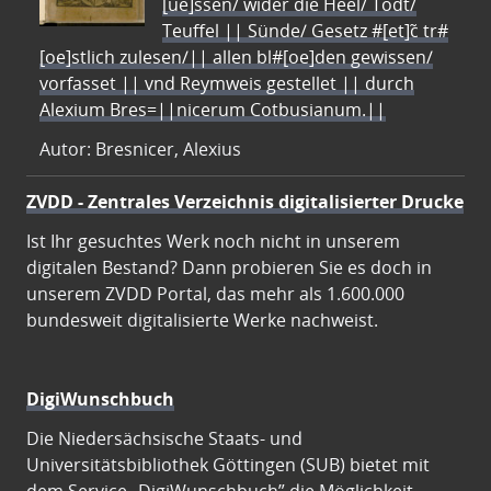
[ue]ssen/ wider die Heel/ Todt/
Teuffel || Sünde/ Gesetz #[et]c̃ tr#
[oe]stlich zulesen/|| allen bl#[oe]den gewissen/
vorfasset || vnd Reymweis gestellet || durch
Alexium Bres=||nicerum Cotbusianum.||
Autor: Bresnicer, Alexius
ZVDD - Zentrales Verzeichnis digitalisierter Drucke
Ist Ihr gesuchtes Werk noch nicht in unserem
digitalen Bestand? Dann probieren Sie es doch in
unserem ZVDD Portal, das mehr als 1.600.000
bundesweit digitalisierte Werke nachweist.
DigiWunschbuch
Die Niedersächsische Staats- und
Universitätsbibliothek Göttingen (SUB) bietet mit