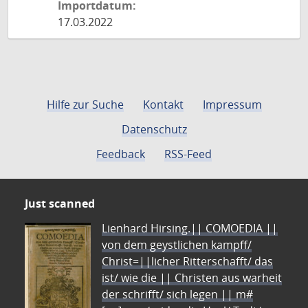
Importdatum:
17.03.2022
Hilfe zur Suche
Kontakt
Impressum
Datenschutz
Feedback
RSS-Feed
Just scanned
Lienhard Hirsing.|| COMOEDIA ||
von dem geystlichen kampff/
Christ=||licher Ritterschafft/ das
ist/ wie die || Christen aus warheit
der schrifft/ sich legen || m#