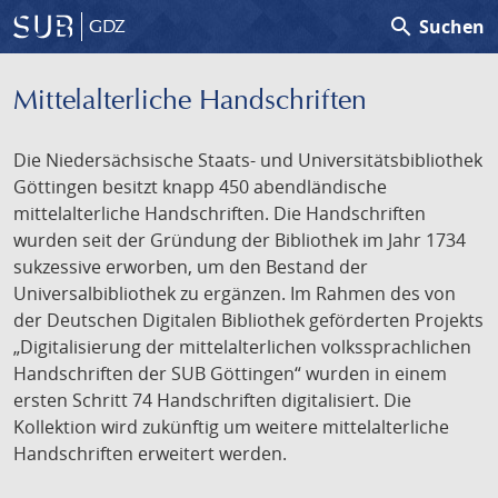
search
Suchen
GDZ
Mittelalterliche Handschriften
Die Niedersächsische Staats- und Universitätsbibliothek
Göttingen besitzt knapp 450 abendländische
mittelalterliche Handschriften. Die Handschriften
wurden seit der Gründung der Bibliothek im Jahr 1734
sukzessive erworben, um den Bestand der
Universalbibliothek zu ergänzen. Im Rahmen des von
der Deutschen Digitalen Bibliothek geförderten Projekts
„Digitalisierung der mittelalterlichen volkssprachlichen
Handschriften der SUB Göttingen“ wurden in einem
ersten Schritt 74 Handschriften digitalisiert. Die
Kollektion wird zukünftig um weitere mittelalterliche
Handschriften erweitert werden.