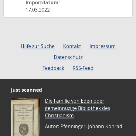
Importdatum:
17.03.2022
Hilfe zur Suche
Kontakt
Impressum
Datenschutz
Feedback
RSS-Feed
Just scanned
Die Familie von Eden oder
gemeinnüzige Bibliothek des
Christianism
Autor: Pfenninger, Johann Konrad