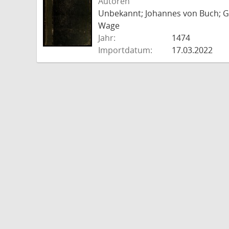
Autoren
Unbekannt; Johannes von Buch; Go
Wage
Jahr:
1474
Importdatum:
17.03.2022