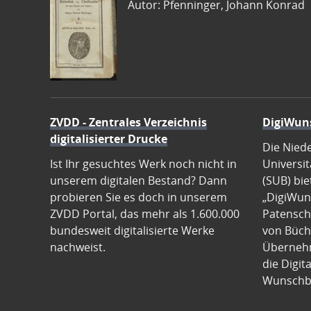
Autor: Pfenninger, Johann Konrad
ZVDD - Zentrales Verzeichnis
DigiWun
digitalisierter Drucke
Die Nied
Ist Ihr gesuchtes Werk noch nicht in
Universit
unserem digitalen Bestand? Dann
(SUB) bie
probieren Sie es doch in unserem
„DigiWun
ZVDD Portal, das mehr als 1.600.000
Patenscha
bundesweit digitalisierte Werke
von Büch
nachweist.
Übernehm
die Digit
Wunschb