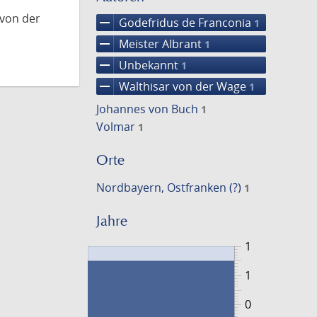
 von der
remove
Godefridus de Franconia
1
remove
Meister Albrant
1
remove
Unbekannt
1
remove
Walthisar von der Wage
1
Johannes von Buch
1
Volmar
1
Orte
Nordbayern, Ostfranken (?)
1
Jahre
1
1
0