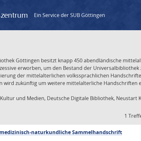
gszentrum
Ein Service der SUB Göttingen
liothek Göttingen besitzt knapp 450 abendländische mittela
ukzessive erworben, um den Bestand der Universalbibliothe
lisierung der mittelalterlichen volkssprachlichen Handschri
ion wird zukünftig um weitere mittelalterliche Handschriften
ultur und Medien, Deutsche Digitale Bibliothek, Neustart 
1 Treff
sch-medizinisch-naturkundliche Sammelhandschrift