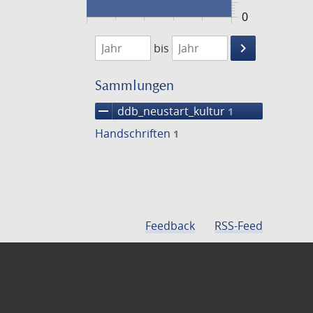
0
1474
1475
keyboard_arrow_right
bis
Suche
einschränke
Sammlungen
remove
ddb_neustart_kultur
1
Handschriften
1
Feedback
RSS-Feed