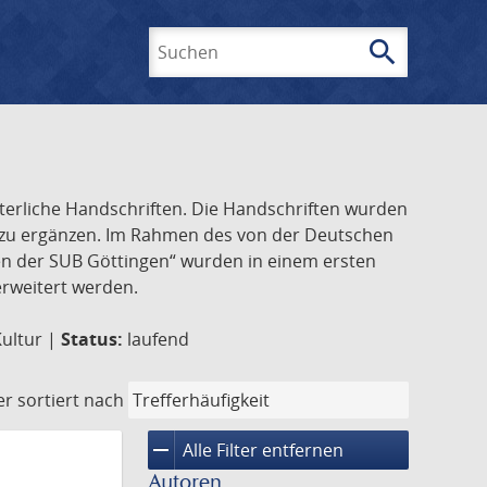
search
Suchen
lterliche Handschriften. Die Handschriften wurden
k zu ergänzen. Im Rahmen des von der Deutschen
ften der SUB Göttingen“ wurden in einem ersten
 erweitert werden.
Kultur |
Status:
laufend
er
sortiert nach
remove
Alle Filter entfernen
Autoren