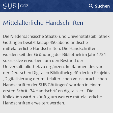
search
Suchen
GDZ
Mittelalterliche Handschriften
Die Niedersächsische Staats- und Universitätsbibliothek
Göttingen besitzt knapp 450 abendländische
mittelalterliche Handschriften. Die Handschriften
wurden seit der Gründung der Bibliothek im Jahr 1734
sukzessive erworben, um den Bestand der
Universalbibliothek zu ergänzen. Im Rahmen des von
der Deutschen Digitalen Bibliothek geförderten Projekts
„Digitalisierung der mittelalterlichen volkssprachlichen
Handschriften der SUB Göttingen“ wurden in einem
ersten Schritt 74 Handschriften digitalisiert. Die
Kollektion wird zukünftig um weitere mittelalterliche
Handschriften erweitert werden.