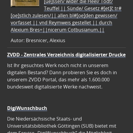
[ue]ssen/ wider die Heel/ Todt/
Teuffel || Sünde/ Gesetz #[et]c̃ tr#
[oe]stlich zulesen/|| allen bl#[oe]den gewissen/
vorfasset || vnd Reymweis gestellet || durch
Alexium Bres=||nicerum Cotbusianum.||
Autor: Bresnicer, Alexius
ZVDD - Zentrales Verzeichnis digitalisierter Drucke
Ist Ihr gesuchtes Werk noch nicht in unserem
digitalen Bestand? Dann probieren Sie es doch in
unserem ZVDD Portal, das mehr als 1.600.000
bundesweit digitalisierte Werke nachweist.
DigiWunschbuch
Die Niedersächsische Staats- und
Universitätsbibliothek Göttingen (SUB) bietet mit