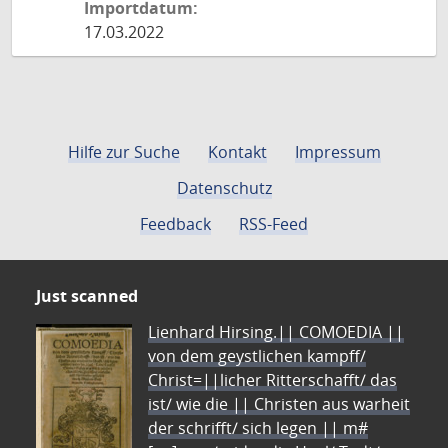
Importdatum:
17.03.2022
Hilfe zur Suche
Kontakt
Impressum
Datenschutz
Feedback
RSS-Feed
Just scanned
Lienhard Hirsing.|| COMOEDIA ||
von dem geystlichen kampff/
Christ=||licher Ritterschafft/ das
ist/ wie die || Christen aus warheit
der schrifft/ sich legen || m#