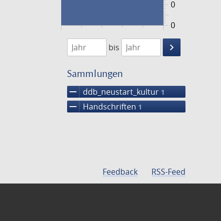
0
0
1474
1475
keyboard_arrow_right
bis
Suche
einschränke
Sammlungen
remove
ddb_neustart_kultur
1
remove
Handschriften
1
Feedback
RSS-Feed