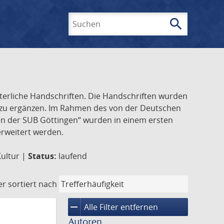
search
Suchen
lterliche Handschriften. Die Handschriften wurden
k zu ergänzen. Im Rahmen des von der Deutschen
ften der SUB Göttingen“ wurden in einem ersten
 erweitert werden.
Kultur |
Status:
laufend
er
sortiert nach
remove
Alle Filter entfernen
Autoren