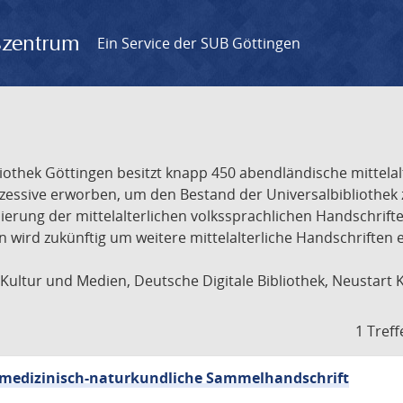
gszentrum
Ein Service der SUB Göttingen
liothek Göttingen besitzt knapp 450 abendländische mittela
ukzessive erworben, um den Bestand der Universalbibliothe
lisierung der mittelalterlichen volkssprachlichen Handschri
ion wird zukünftig um weitere mittelalterliche Handschriften
ultur und Medien, Deutsche Digitale Bibliothek, Neustart 
1 Treff
sch-medizinisch-naturkundliche Sammelhandschrift