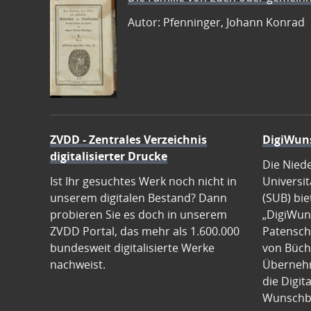
Autor: Pfenninger, Johann Konrad
ZVDD - Zentrales Verzeichnis
DigiWun
digitalisierter Drucke
Die Nied
Ist Ihr gesuchtes Werk noch nicht in
Universit
unserem digitalen Bestand? Dann
(SUB) bie
probieren Sie es doch in unserem
„DigiWun
ZVDD Portal, das mehr als 1.600.000
Patenscha
bundesweit digitalisierte Werke
von Büch
nachweist.
Übernehm
die Digit
Wunschb