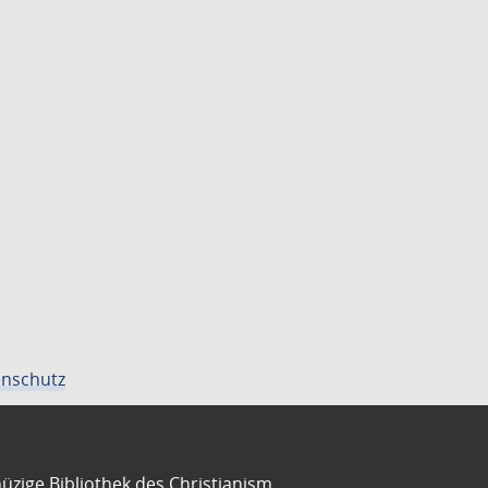
nschutz
üzige Bibliothek des Christianism