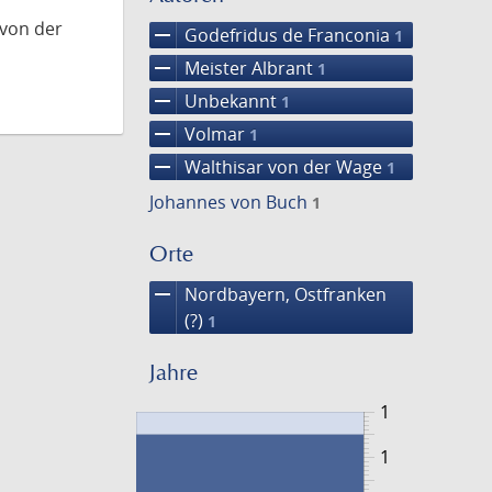
 von der
remove
Godefridus de Franconia
1
remove
Meister Albrant
1
remove
Unbekannt
1
remove
Volmar
1
remove
Walthisar von der Wage
1
Johannes von Buch
1
Orte
remove
Nordbayern, Ostfranken
(?)
1
Jahre
1
1