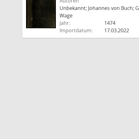
Autoren
Unbekannt; Johannes von Buch; Go
Wage
Jahr:
1474
Importdatum:
17.03.2022