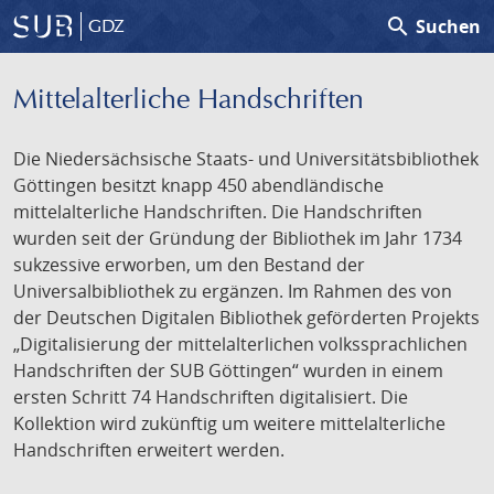
search
Suchen
GDZ
Mittelalterliche Handschriften
Die Niedersächsische Staats- und Universitätsbibliothek
Göttingen besitzt knapp 450 abendländische
mittelalterliche Handschriften. Die Handschriften
wurden seit der Gründung der Bibliothek im Jahr 1734
sukzessive erworben, um den Bestand der
Universalbibliothek zu ergänzen. Im Rahmen des von
der Deutschen Digitalen Bibliothek geförderten Projekts
„Digitalisierung der mittelalterlichen volkssprachlichen
Handschriften der SUB Göttingen“ wurden in einem
ersten Schritt 74 Handschriften digitalisiert. Die
Kollektion wird zukünftig um weitere mittelalterliche
Handschriften erweitert werden.