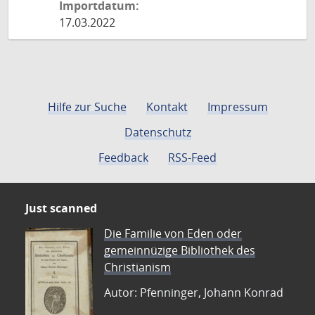
Importdatum:
17.03.2022
Hilfe zur Suche
Kontakt
Impressum
Datenschutz
Feedback
RSS-Feed
Just scanned
Die Familie von Eden oder
gemeinnüzige Bibliothek des
Christianism
Autor: Pfenninger, Johann Konrad