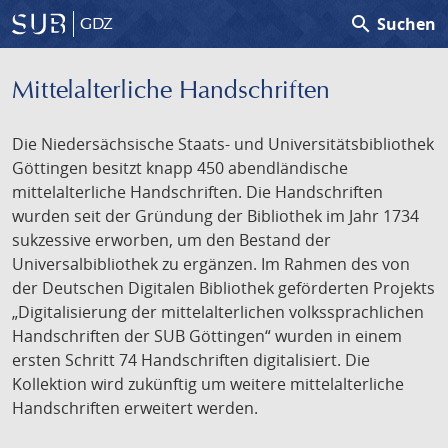
search
Suchen
GDZ
Mittelalterliche Handschriften
Die Niedersächsische Staats- und Universitätsbibliothek
Göttingen besitzt knapp 450 abendländische
mittelalterliche Handschriften. Die Handschriften
wurden seit der Gründung der Bibliothek im Jahr 1734
sukzessive erworben, um den Bestand der
Universalbibliothek zu ergänzen. Im Rahmen des von
der Deutschen Digitalen Bibliothek geförderten Projekts
„Digitalisierung der mittelalterlichen volkssprachlichen
Handschriften der SUB Göttingen“ wurden in einem
ersten Schritt 74 Handschriften digitalisiert. Die
Kollektion wird zukünftig um weitere mittelalterliche
Handschriften erweitert werden.