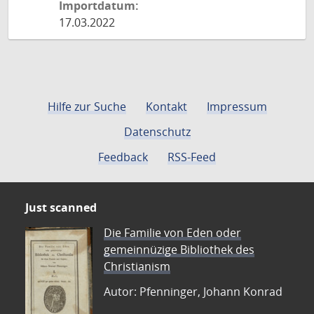
Importdatum:
17.03.2022
Hilfe zur Suche
Kontakt
Impressum
Datenschutz
Feedback
RSS-Feed
Just scanned
Die Familie von Eden oder
gemeinnüzige Bibliothek des
Christianism
Autor: Pfenninger, Johann Konrad