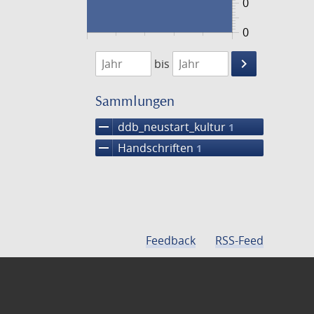
0
0
1474
1475
keyboard_arrow_right
bis
Suche
einschränke
Sammlungen
remove
ddb_neustart_kultur
1
remove
Handschriften
1
Feedback
RSS-Feed