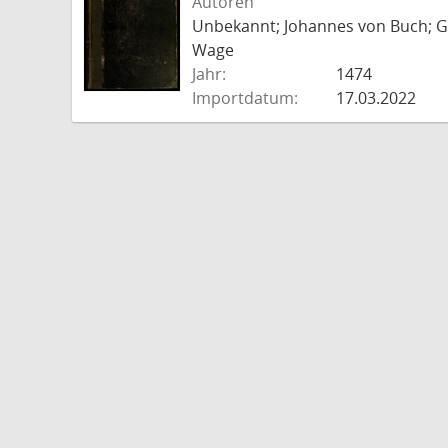
Autoren
Unbekannt; Johannes von Buch; Go
Wage
Jahr:
1474
Importdatum:
17.03.2022