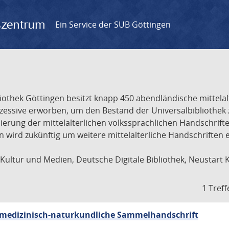
gszentrum
Ein Service der SUB Göttingen
liothek Göttingen besitzt knapp 450 abendländische mittela
ukzessive erworben, um den Bestand der Universalbibliothe
lisierung der mittelalterlichen volkssprachlichen Handschri
ion wird zukünftig um weitere mittelalterliche Handschriften
ultur und Medien, Deutsche Digitale Bibliothek, Neustart 
1 Treff
sch-medizinisch-naturkundliche Sammelhandschrift