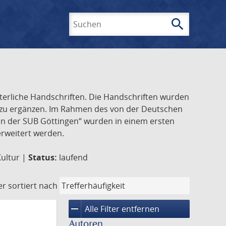
search
Suchen
lterliche Handschriften. Die Handschriften wurden
k zu ergänzen. Im Rahmen des von der Deutschen
ften der SUB Göttingen“ wurden in einem ersten
 erweitert werden.
Kultur |
Status:
laufend
er
sortiert nach
remove
Alle Filter entfernen
Autoren