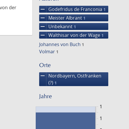
 von der
remove
Godefridus de Franconia
1
remove
Meister Albrant
1
remove
Unbekannt
1
remove
Walthisar von der Wage
1
Johannes von Buch
1
Volmar
1
Orte
remove
Nordbayern, Ostfranken
(?)
1
Jahre
1
1