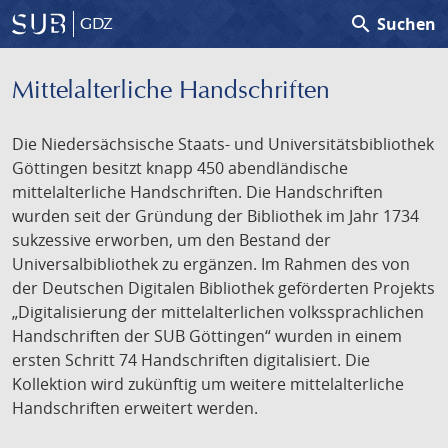
search
Suchen
GDZ
Mittelalterliche Handschriften
Die Niedersächsische Staats- und Universitätsbibliothek
Göttingen besitzt knapp 450 abendländische
mittelalterliche Handschriften. Die Handschriften
wurden seit der Gründung der Bibliothek im Jahr 1734
sukzessive erworben, um den Bestand der
Universalbibliothek zu ergänzen. Im Rahmen des von
der Deutschen Digitalen Bibliothek geförderten Projekts
„Digitalisierung der mittelalterlichen volkssprachlichen
Handschriften der SUB Göttingen“ wurden in einem
ersten Schritt 74 Handschriften digitalisiert. Die
Kollektion wird zukünftig um weitere mittelalterliche
Handschriften erweitert werden.