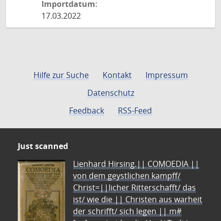
Importdatum:
17.03.2022
Hilfe zur Suche
Kontakt
Impressum
Datenschutz
Feedback
RSS-Feed
Just scanned
Lienhard Hirsing.|| COMOEDIA ||
von dem geystlichen kampff/
Christ=||licher Ritterschafft/ das
ist/ wie die || Christen aus warheit
der schrifft/ sich legen || m#