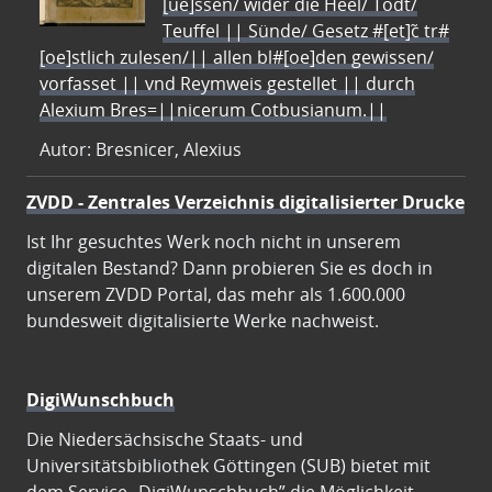
[ue]ssen/ wider die Heel/ Todt/
Teuffel || Sünde/ Gesetz #[et]c̃ tr#
[oe]stlich zulesen/|| allen bl#[oe]den gewissen/
vorfasset || vnd Reymweis gestellet || durch
Alexium Bres=||nicerum Cotbusianum.||
Autor: Bresnicer, Alexius
ZVDD - Zentrales Verzeichnis digitalisierter Drucke
Ist Ihr gesuchtes Werk noch nicht in unserem
digitalen Bestand? Dann probieren Sie es doch in
unserem ZVDD Portal, das mehr als 1.600.000
bundesweit digitalisierte Werke nachweist.
DigiWunschbuch
Die Niedersächsische Staats- und
Universitätsbibliothek Göttingen (SUB) bietet mit