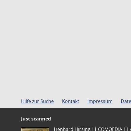
Hilfe zur Suche
Kontakt
Impressum
Date
Just scanned
Lienhard Hirsing.|| COMOEDIA || vo