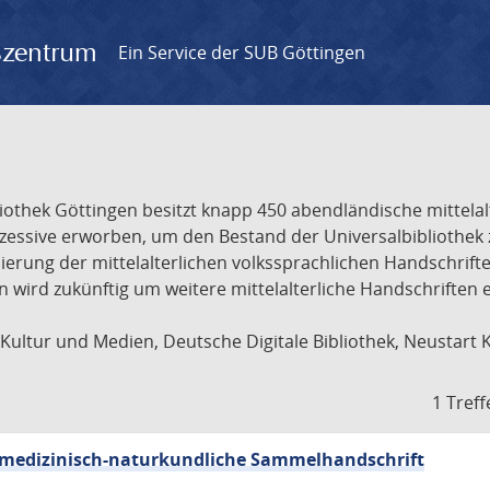
gszentrum
Ein Service der SUB Göttingen
liothek Göttingen besitzt knapp 450 abendländische mittela
ukzessive erworben, um den Bestand der Universalbibliothe
lisierung der mittelalterlichen volkssprachlichen Handschri
ion wird zukünftig um weitere mittelalterliche Handschriften
ultur und Medien, Deutsche Digitale Bibliothek, Neustart 
1 Treff
sch-medizinisch-naturkundliche Sammelhandschrift