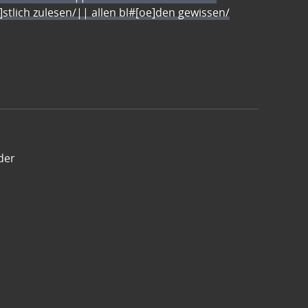
e]stlich zulesen/|| allen bl#[oe]den gewissen/
der