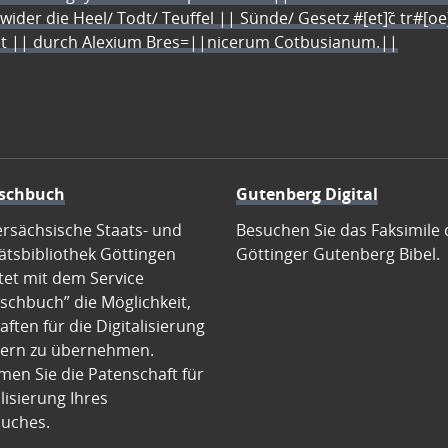
 wider die Heel/ Todt/ Teuffel || Sünde/ Gesetz #[et]c̃ tr#[o
let || durch Alexium Bres=||nicerum Cotbusianum.||
schbuch
Gutenberg Digital
ersächsische Staats- und
Besuchen Sie das Faksimile 
ätsbibliothek Göttingen
Göttinger Gutenberg Bibel.
tet mit dem Service
schbuch” die Möglichkeit,
ften für die Digitalisierung
ern zu übernehmen.
en Sie die Patenschaft für
alisierung Ihres
uches.