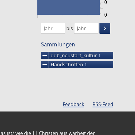
0
0
1474
1475
keyboard_arrow_right
bis
Suche
einschränke
Sammlungen
remove
ddb_neustart_kultur
1
remove
Handschriften
1
Feedback
RSS-Feed
s ist/ wie die || Christen aus warheit der