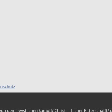
nschutz
n dem geystlichen kampff/ Christ=||licher Ritterschafft/ da