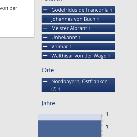
 von der
remove
Godefridus de Franconia
1
remove
Johannes von Buch
1
remove
Meister Albrant
1
remove
Unbekannt
1
remove
Volmar
1
remove
Walthisar von der Wage
1
Orte
remove
Nordbayern, Ostfranken
(?)
1
Jahre
1
1