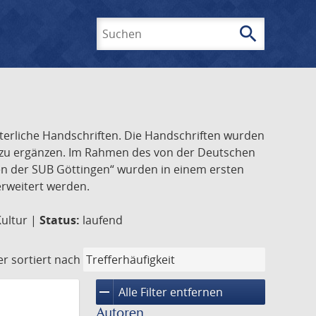
search
Suchen
lterliche Handschriften. Die Handschriften wurden
k zu ergänzen. Im Rahmen des von der Deutschen
ften der SUB Göttingen“ wurden in einem ersten
 erweitert werden.
Kultur |
Status:
laufend
er
sortiert nach
remove
Alle Filter entfernen
Autoren