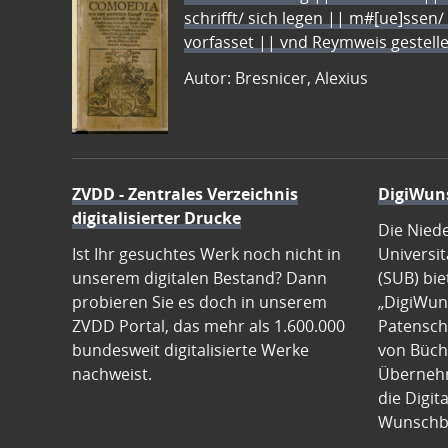
schrifft/ sich legen || m#[ue]ssen/
vorfasset || vnd Reymweis gestel
Autor: Bresnicer, Alexius
ZVDD - Zentrales Verzeichnis
DigiWun
digitalisierter Drucke
Die Nied
Ist Ihr gesuchtes Werk noch nicht in
Universit
unserem digitalen Bestand? Dann
(SUB) bie
probieren Sie es doch in unserem
„DigiWun
ZVDD Portal, das mehr als 1.600.000
Patenscha
bundesweit digitalisierte Werke
von Büch
nachweist.
Übernehm
die Digit
Wunschb