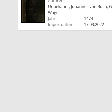
Autoren
Unbekannt; Johannes von Buch; Go
Wage
Jahr:
1474
Importdatum:
17.03.2022