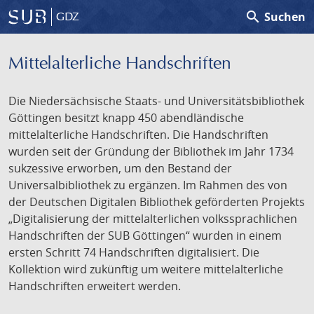
search
Suchen
GDZ
Mittelalterliche Handschriften
Die Niedersächsische Staats- und Universitätsbibliothek
Göttingen besitzt knapp 450 abendländische
mittelalterliche Handschriften. Die Handschriften
wurden seit der Gründung der Bibliothek im Jahr 1734
sukzessive erworben, um den Bestand der
Universalbibliothek zu ergänzen. Im Rahmen des von
der Deutschen Digitalen Bibliothek geförderten Projekts
„Digitalisierung der mittelalterlichen volkssprachlichen
Handschriften der SUB Göttingen“ wurden in einem
ersten Schritt 74 Handschriften digitalisiert. Die
Kollektion wird zukünftig um weitere mittelalterliche
Handschriften erweitert werden.