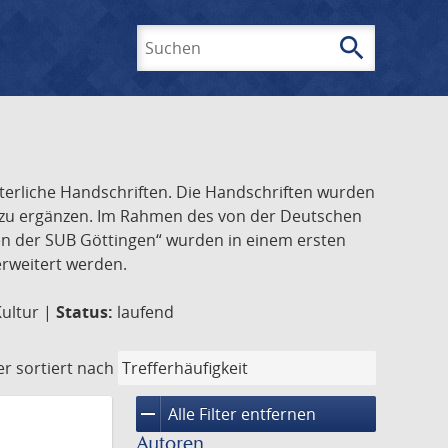
search
Suchen
lterliche Handschriften. Die Handschriften wurden
k zu ergänzen. Im Rahmen des von der Deutschen
ften der SUB Göttingen“ wurden in einem ersten
 erweitert werden.
Kultur |
Status:
laufend
er
sortiert nach
remove
Alle Filter entfernen
Autoren