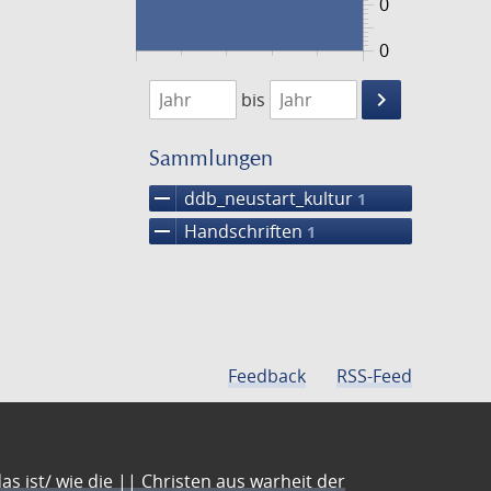
0
0
1474
1475
keyboard_arrow_right
bis
Suche
einschränke
Sammlungen
remove
ddb_neustart_kultur
1
remove
Handschriften
1
Feedback
RSS-Feed
s ist/ wie die || Christen aus warheit der