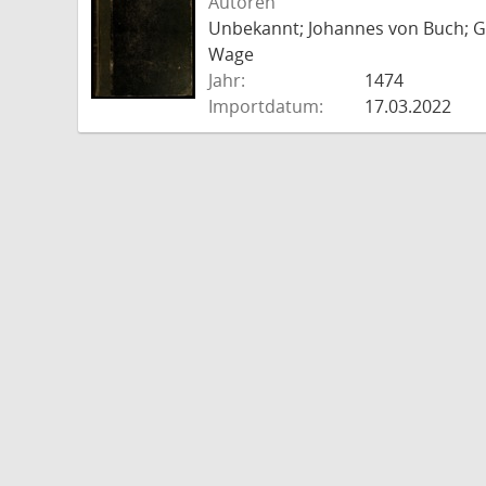
Autoren
Unbekannt; Johannes von Buch; Go
Wage
Jahr:
1474
Importdatum:
17.03.2022