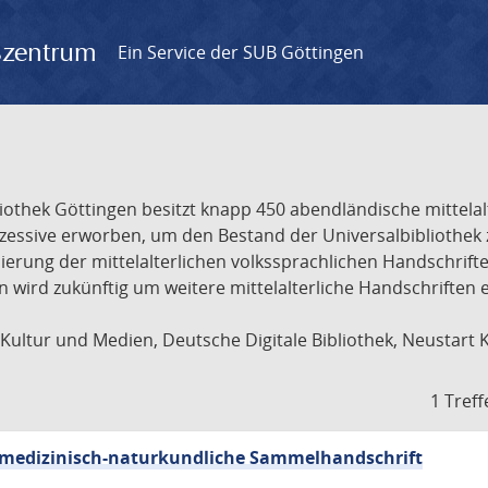
gszentrum
Ein Service der SUB Göttingen
liothek Göttingen besitzt knapp 450 abendländische mittela
ukzessive erworben, um den Bestand der Universalbibliothe
lisierung der mittelalterlichen volkssprachlichen Handschri
ion wird zukünftig um weitere mittelalterliche Handschriften
ultur und Medien, Deutsche Digitale Bibliothek, Neustart 
1 Treff
sch-medizinisch-naturkundliche Sammelhandschrift