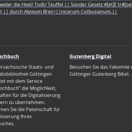
 wider die Heel/ Todt/ Teuffel || Sünde/ Gesetz #[et]c̃ tr#[o
let || durch Alexium Bres=||nicerum Cotbusianum.||
schbuch
Gutenberg Digital
ersächsische Staats- und
Besuchen Sie das Faksimile 
ätsbibliothek Göttingen
Göttinger Gutenberg Bibel.
tet mit dem Service
schbuch” die Möglichkeit,
ften für die Digitalisierung
ern zu übernehmen.
en Sie die Patenschaft für
alisierung Ihres
uches.