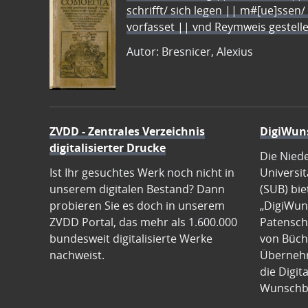
schrifft/ sich legen || m#[ue]ssen/
vorfasset || vnd Reymweis gestel
Autor: Bresnicer, Alexius
ZVDD - Zentrales Verzeichnis
DigiWun
digitalisierter Drucke
Die Nied
Ist Ihr gesuchtes Werk noch nicht in
Universit
unserem digitalen Bestand? Dann
(SUB) bie
probieren Sie es doch in unserem
„DigiWun
ZVDD Portal, das mehr als 1.600.000
Patenscha
bundesweit digitalisierte Werke
von Büch
nachweist.
Übernehm
die Digit
Wunschb