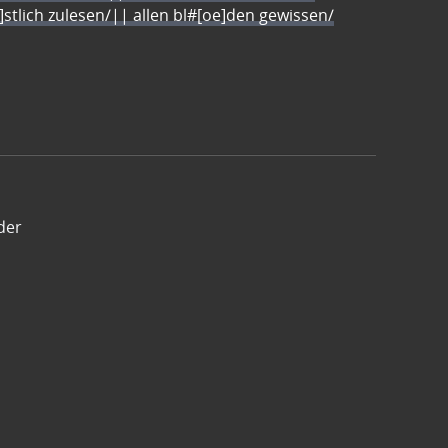
e]stlich zulesen/|| allen bl#[oe]den gewissen/
der