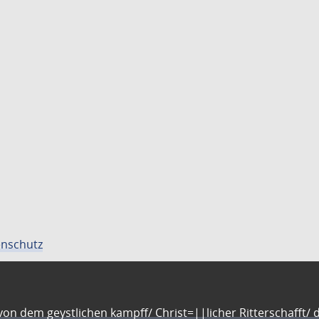
nschutz
n dem geystlichen kampff/ Christ=||licher Ritterschafft/ da