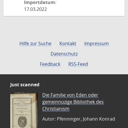
Importdatum:
17.03.2022
Hilfe zur Suche
Kontakt
Impressum
Datenschutz
Feedback
RSS-Feed
Just scanned
Die Familie von Eden oder
gemeinnüzige Bibliothek des
Christianism
Autor: Pfenninger, Johann Konrad