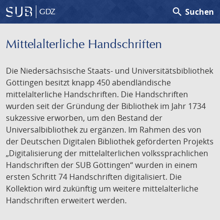
search
Suchen
GDZ
Mittelalterliche Handschriften
Die Niedersächsische Staats- und Universitätsbibliothek
Göttingen besitzt knapp 450 abendländische
mittelalterliche Handschriften. Die Handschriften
wurden seit der Gründung der Bibliothek im Jahr 1734
sukzessive erworben, um den Bestand der
Universalbibliothek zu ergänzen. Im Rahmen des von
der Deutschen Digitalen Bibliothek geförderten Projekts
„Digitalisierung der mittelalterlichen volkssprachlichen
Handschriften der SUB Göttingen“ wurden in einem
ersten Schritt 74 Handschriften digitalisiert. Die
Kollektion wird zukünftig um weitere mittelalterliche
Handschriften erweitert werden.