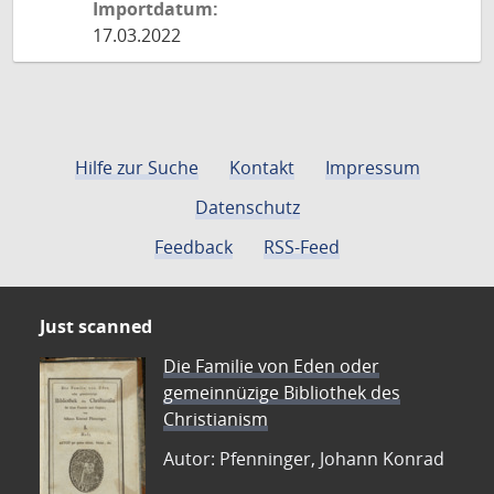
Importdatum:
17.03.2022
Hilfe zur Suche
Kontakt
Impressum
Datenschutz
Feedback
RSS-Feed
Just scanned
Die Familie von Eden oder
gemeinnüzige Bibliothek des
Christianism
Autor: Pfenninger, Johann Konrad