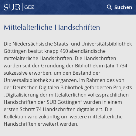
search
Suchen
GDZ
Mittelalterliche Handschriften
Die Niedersächsische Staats- und Universitätsbibliothek
Göttingen besitzt knapp 450 abendländische
mittelalterliche Handschriften. Die Handschriften
wurden seit der Gründung der Bibliothek im Jahr 1734
sukzessive erworben, um den Bestand der
Universalbibliothek zu ergänzen. Im Rahmen des von
der Deutschen Digitalen Bibliothek geförderten Projekts
„Digitalisierung der mittelalterlichen volkssprachlichen
Handschriften der SUB Göttingen“ wurden in einem
ersten Schritt 74 Handschriften digitalisiert. Die
Kollektion wird zukünftig um weitere mittelalterliche
Handschriften erweitert werden.